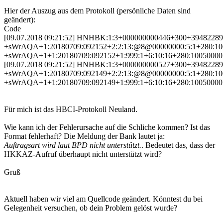
Hier der Auszug aus dem Protokoll (persönliche Daten sind
geändert):
Code
[09.07.2018 09:21:52] HNHBK:1:3+000000000446+300+3948
+sWrAQA+1:20180709:092152+2:2:13:@8@00000000:5:1+280:
+sWrAQA+1+1:20180709:092152+1:999:1+6:10:16+280:1005000
[09.07.2018 09:21:52] HNHBK:1:3+000000000527+300+3948
+sWrAQA+1:20180709:092149+2:2:13:@8@00000000:5:1+280:
+sWrAQA+1+1:20180709:092149+1:999:1+6:10:16+280:10050000:123
Für mich ist das HBCI-Protokoll Neuland.
Wie kann ich der Fehlerursache auf die Schliche kommen? Ist das
Format fehlerhaft? Die Meldung der Bank lautet ja:
Auftragsart wird laut BPD nicht unterstützt.
. Bedeutet das, dass der
HKKAZ-Aufruf überhaupt nicht unterstützt wird?
Gruß
Aktuell haben wir viel am Quellcode geändert. Könntest du bei
Gelegenheit versuchen, ob dein Problem gelöst wurde?