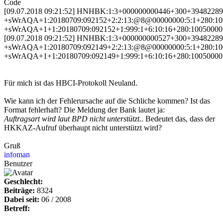
Code
[09.07.2018 09:21:52] HNHBK:1:3+000000000446+300+3948
+sWrAQA+1:20180709:092152+2:2:13:@8@00000000:5:1+280:
+sWrAQA+1+1:20180709:092152+1:999:1+6:10:16+280:1005000
[09.07.2018 09:21:52] HNHBK:1:3+000000000527+300+3948
+sWrAQA+1:20180709:092149+2:2:13:@8@00000000:5:1+280:
+sWrAQA+1+1:20180709:092149+1:999:1+6:10:16+280:10050000:123
Für mich ist das HBCI-Protokoll Neuland.
Wie kann ich der Fehlerursache auf die Schliche kommen? Ist das
Format fehlerhaft? Die Meldung der Bank lautet ja:
Auftragsart wird laut BPD nicht unterstützt.
. Bedeutet das, dass der
HKKAZ-Aufruf überhaupt nicht unterstützt wird?
Gruß
infoman
Benutzer
Geschlecht:
Beiträge:
8324
Dabei seit:
06 / 2008
Betreff: