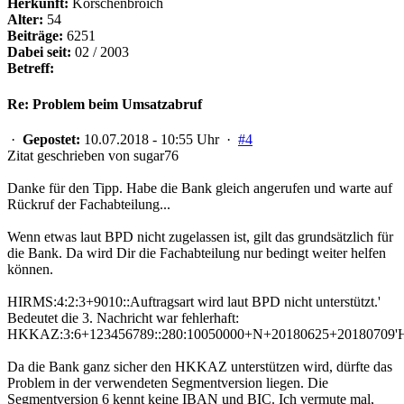
Herkunft:
Korschenbroich
Alter:
54
Beiträge:
6251
Dabei seit:
02 / 2003
Betreff:
Re: Problem beim Umsatzabruf
·
Gepostet:
10.07.2018 - 10:55 Uhr ·
#4
Zitat geschrieben von sugar76
Danke für den Tipp. Habe die Bank gleich angerufen und warte auf
Rückruf der Fachabteilung...
Wenn etwas laut BPD nicht zugelassen ist, gilt das grundsätzlich für
die Bank. Da wird Dir die Fachabteilung nur bedingt weiter helfen
können.
HIRMS:4:2:3+9010::Auftragsart wird laut BPD nicht unterstützt.'
Bedeutet die 3. Nachricht war fehlerhaft:
HKKAZ:3:6+123456789::280:10050000+N+20180625+20180709'
Da die Bank ganz sicher den HKKAZ unterstützen wird, dürfte das
Problem in der verwendeten Segmentversion liegen. Die
Segmentversion 6 kennt keine IBAN und BIC. Ich vermute mal,