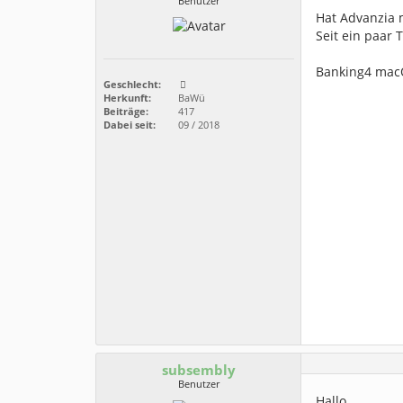
Benutzer
Hat Advanzia 
Seit ein paar
Banking4 macO
Geschlecht:
Herkunft:
BaWü
Beiträge:
417
Dabei seit:
09 / 2018
subsembly
Benutzer
Hallo,