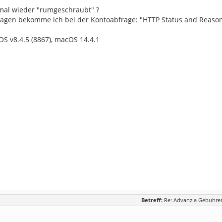
mal wieder "rumgeschraubt" ?
 Tagen bekomme ich bei der Kontoabfrage: "HTTP Status and Reaso
S v8.4.5 (8867), macOS 14.4.1
Betreff:
Re: Advanzia Gebuhren