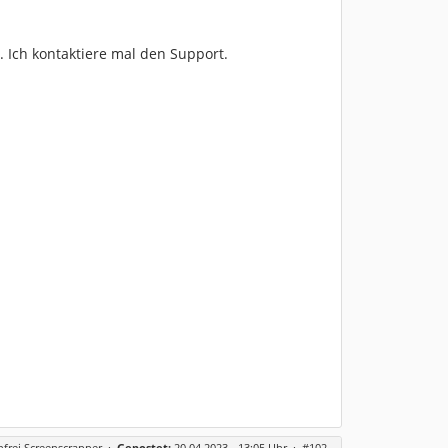
 Ich kontaktiere mal den Support.
frei Screenscrapper
·
Gepostet:
20.04.2023 - 13:05 Uhr ·
#102