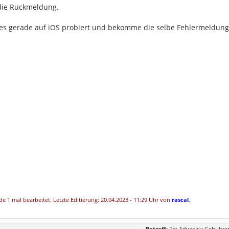
 die Rückmeldung.
h es gerade auf iOS probiert und bekomme die selbe Fehlermeldung.
e 1 mal bearbeitet. Letzte Editierung: 20.04.2023 - 11:29 Uhr von
rascal
.
Betreff:
Re: Advanzia Gebuhren