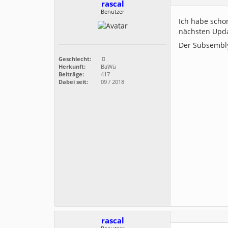
rascal
Benutzer
Ich habe scho
nächsten Upda
Der Subsembly
Geschlecht:
Herkunft:
BaWü
Beiträge:
417
Dabei seit:
09 / 2018
rascal