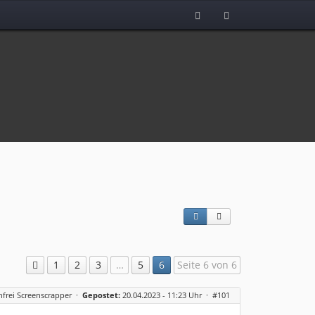
1
2
3
…
5
6
Seite 6 von 6
frei Screenscrapper
·
Gepostet:
20.04.2023 - 11:23 Uhr ·
#101