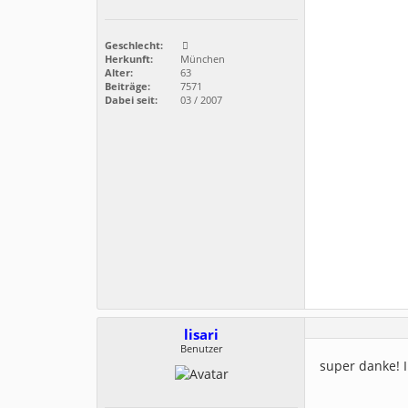
Geschlecht:
Herkunft:
München
Alter:
63
Beiträge:
7571
Dabei seit:
03 / 2007
lisari
Benutzer
super danke! I