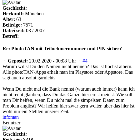
Geschlecht:
Herkunft:
München
Alter:
63
Beiträge:
7571
Dabei seit:
03 / 2007
Betreff:
Re: PhotoTAN mit Teilnehmernummer und PIN sicher?
·
Gepostet:
20.02.2020 - 00:08 Uhr ·
#4
Warum willst Du den Namen nicht nennen? Das ist höchst albern.
Alle photoTAN-Apps erhält man im Playstore oder Appstore. Das
sagt auch absolut garnichts.
Wenn Du nicht mal die Bank nennst (warum auch immer) kann ich
nicht recht glauben, dass Du das Ganze hier ernst meinst. Wie soll
man Dir helfen, wenn Du nicht mal die simpelsten Daten zum
Problem angibst? Wir helfen hier zwar gern weiter, aber das hier ist
wohl nur ein Stehlen unserer Zeit.
infoman
Benutzer
Geschlecht:
Beiträge:
8318