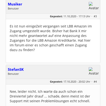
Musiker
Benutzer
Geschlecht:
keine Angabe
Gepostet:
11.10.2020 - 17:13 Uhr ·
#3
Beiträge:
2
Dabei seit:
04 / 2020
Es ist nun einigeZeit vergangen seit LBB Amazon im
Zugang umgestellt wurde. Bisher hat Bank X mir
nicht mehr geantwortet auf eine Anpassung des
Zuganges für die LBB Amazon Kreditkarte. Hat hier
im forum einer es schon geschafft einen Zugang
dazu zu finden?
StefanSK
Benutzer
Geschlecht:
keine Angabe
Gepostet:
17.10.2020 - 20:02 Uhr ·
#4
Beiträge:
27
Dabei seit:
07 / 2014
Nee, leider nicht. Ich warte da auch schon ein
Dreiviertel Jahr drauf ... schade, denn meist ist der
Support mit seinen Problemlösungen echt schnell.