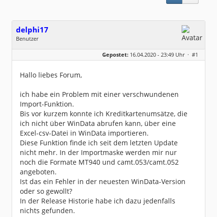
delphi17
Benutzer
Geschlecht:
keine Angabe
Gepostet:
16.04.2020 - 23:49 Uhr ·
#1
Beiträge:
3
Dabei seit:
02 / 2014
Hallo liebes Forum,
ich habe ein Problem mit einer verschwundenen
Import-Funktion.
Bis vor kurzem konnte ich Kreditkartenumsätze, die
ich nicht über WinData abrufen kann, über eine
Excel-csv-Datei in WinData importieren.
Diese Funktion finde ich seit dem letzten Update
nicht mehr. In der Importmaske werden mir nur
noch die Formate MT940 und camt.053/camt.052
angeboten.
Ist das ein Fehler in der neuesten WinData-Version
oder so gewollt?
In der Release Historie habe ich dazu jedenfalls
nichts gefunden.