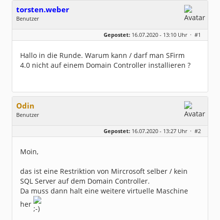
torsten.weber
Benutzer
Geschlecht:
keine Angabe
Gepostet:
16.07.2020 - 13:10 Uhr ·
#1
Beiträge:
5
Dabei seit:
07 / 2020
Hallo in die Runde. Warum kann / darf man SFirm
4.0 nicht auf einem Domain Controller installieren ?
Odin
Benutzer
Geschlecht:
keine Angabe
Gepostet:
16.07.2020 - 13:27 Uhr ·
#2
Herkunft:
Bayerisch Venedig
Homepage:
sparkasse-passau.d…
Beiträge:
775
Moin,
Dabei seit:
11 / 2004
das ist eine Restriktion von Mircrosoft selber / kein
SQL Server auf dem Domain Controller.
Da muss dann halt eine weitere virtuelle Maschine
her