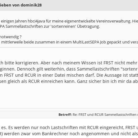
rieben von dominik28
t einigen Jahren hbci4java für meine eigenentwickelte Vereinsverwaltung. Hi
A Sammellastschriften zur 'sortenreinen' Übetragung.
 notwendig ?
mittlerweile beide zusammen in einem MultiLastSEPA Job gepackt und vera
 bitte korrigieren. Aber nach meinem Wissen ist FRST nicht mehr 
ginnen. Dennoch gilt weiterhin, dass Sammellastschriften "sortenr
an FRST und RCUR in einer Datei mischen darf. Die Aussage ist st
sen gleich als RCUR einreichen kann. Ganz sicher bin ich mir da ab
Betreff:
Re: FRST und RCUR Sammellastschriften n
t es. Es werden nur noch Lastschriften mit RCUR eingereicht, FRST 
ift) werden zwar vom Bankrechner noch angenommen und nicht als