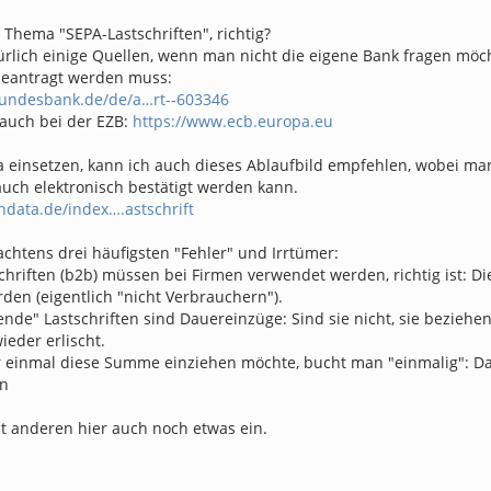
Thema "SEPA-Lastschriften", richtig?
ürlich einige Quellen, wenn man nicht die eigene Bank fragen möch
beantragt werden muss:
bundesbank.de/de/a…rt--603346
 auch bei der EZB:
https://www.ecb.europa.eu
a einsetzen, kann ich auch dieses Ablaufbild empfehlen, wobei ma
auch elektronisch bestätigt werden kann.
indata.de/index….astschrift
chtens drei häufigsten "Fehler" und Irrtümer:
chriften (b2b) müssen bei Firmen verwendet werden, richtig ist: D
den (eigentlich "nicht Verbrauchern").
nde" Lastschriften sind Dauereinzüge: Sind sie nicht, sie beziehen
eder erlischt.
r einmal diese Summe einziehen möchte, bucht man "einmalig": D
nn
lt anderen hier auch noch etwas ein.