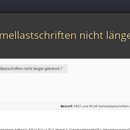
llastschriften nicht länge
stschriften nicht länger getrennt ?
Betreff:
FRST und RCUR Sammellastschriften n
 einigen Jahren hbci4java für meine eigenentwickelte Vereinsverwa