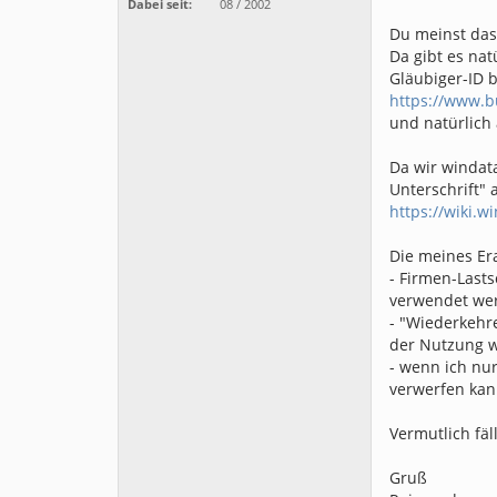
Dabei seit:
08 / 2002
Du meinst das 
Da gibt es nat
Gläubiger-ID 
https://www.
und natürlich
Da wir windat
Unterschrift" 
https://wiki.w
Die meines Era
- Firmen-Lasts
verwendet wer
- "Wiederkehre
der Nutzung wi
- wenn ich nu
verwerfen ka
Vermutlich fäl
Gruß