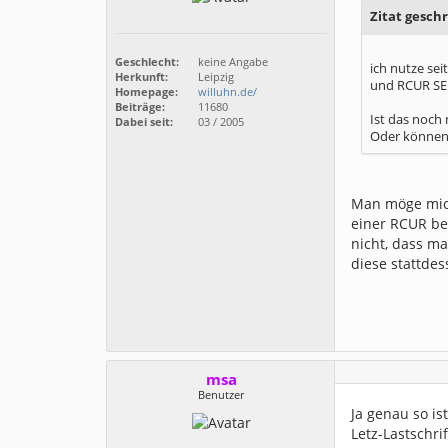
Zitat gesch
Geschlecht:
keine Angabe
ich nutze sei
Herkunft:
Leipzig
und RCUR SEP
Homepage:
willuhn.de/
Beiträge:
11680
Ist das noch
Dabei seit:
03 / 2005
Oder können 
Man möge mich
einer RCUR be
nicht, dass m
diese stattdes
msa
Benutzer
Ja genau so is
Letz-Lastschr