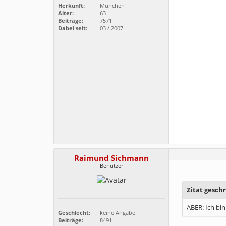
Herkunft:
München
Alter:
63
Beiträge:
7571
Dabei seit:
03 / 2007
Raimund Sichmann
Benutzer
Zitat gesch
ABER: Ich bi
Geschlecht:
keine Angabe
Beiträge:
8491