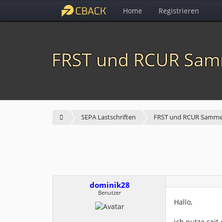
Home
Registrieren
FRST und RCUR Samme
SEPA Lastschriften
FRST und RCUR Sammella
dominik28
Benutzer
Hallo,
ich nutze seit