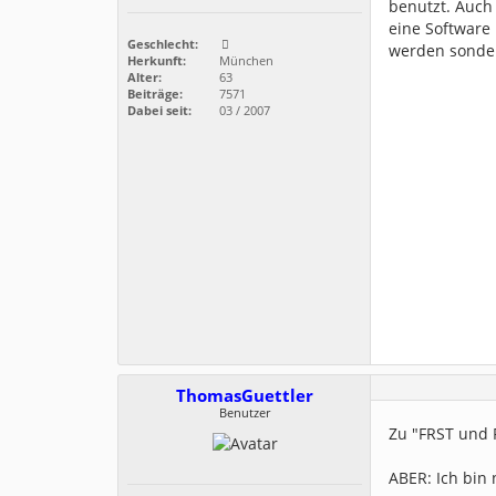
benutzt. Auch 
eine Software
Geschlecht:
werden sonder
Herkunft:
München
Alter:
63
Beiträge:
7571
Dabei seit:
03 / 2007
ThomasGuettler
Benutzer
Zu "FRST und R
ABER: Ich bin