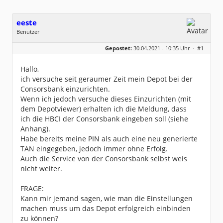
eeste
Benutzer
Geschlecht:
keine Angabe
Gepostet:
30.04.2021 - 10:35 Uhr ·
#1
Beiträge:
3
Dabei seit:
12 / 2020
Hallo,
ich versuche seit geraumer Zeit mein Depot bei der
Consorsbank einzurichten.
Wenn ich jedoch versuche dieses Einzurichten (mit
dem Depotviewer) erhalten ich die Meldung, dass
ich die HBCI der Consorsbank eingeben soll (siehe
Anhang).
Habe bereits meine PIN als auch eine neu generierte
TAN eingegeben, jedoch immer ohne Erfolg.
Auch die Service von der Consorsbank selbst weis
nicht weiter.
FRAGE:
Kann mir jemand sagen, wie man die Einstellungen
machen muss um das Depot erfolgreich einbinden
zu können?