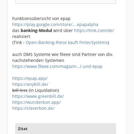
Funktionsübersicht von epap
https://play.google.com/store/….epapalpha
das
banking-Modul
wird über
https://tink.com/de/
realisiert
(Tink -
Open-Banking-Riese kauft FintecSystems
)
auch DMS Systeme wie fileee sind Partner von div.
nachstehenden Systemen
https://www.fileee.com/magazin…l-und-epap
https://epap.app/
https://anybill.de/
bill less
(in Liquidation)
https://www.greenbill.de/
https://wunderbon.app/
https://cleverbon.de/
Zitat