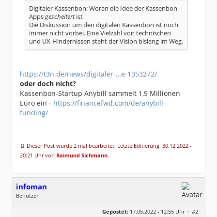
Digitaler Kassenbon: Woran die Idee der Kassenbon-
Apps
gescheitert
ist
Die Diskussion um den digitalen Kassenbon ist noch
immer nicht vorbei. Eine Vielzahl von technischen
und UX-Hindernissen steht der Vision bislang im Weg.
https://t3n.de/news/digitaler-…e-1353272/
oder doch nicht?
Kassenbon-Startup Anybill sammelt 1,9 Millionen
Euro ein -
https://financefwd.com/de/anybill-
funding/
Dieser Post wurde 2 mal bearbeitet. Letzte Editierung: 30.12.2022 -
20:21 Uhr von
Raimund Sichmann
.
infoman
Benutzer
Geschlecht:
Gepostet:
17.05.2022 - 12:55 Uhr ·
#2
Beiträge:
8317