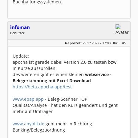
Buchhaltungssystemen.
infoman
Benutzer
Geschlecht:
Gepostet:
29.12.2022 - 17:08 Uhr ·
#5
Beiträge:
8317
Dabei seit:
06 / 2008
Update:
apocha ist gerade dabei Version 2.0 zu testen bzw.
in Kürze auszurollen
des weiteren gibt es einen kleinen
webservice -
Belegerkennung mit Excel-Download
https://beta.apocha.app/test
www.epap.app
- Beleg-Scanner TOP
Qualität/Analyse - hat den Kurs geändert und geht
mehr auf Umfragen
www.anybill.de
geht mehr in Richtung
Banking/Belegzuordnung