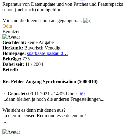
Reparatur von Datenupdate und von Patches und Featurepacks
schon (mehrfach) durchgeführt.
Mir sind die Ideen schon ausgegangen.....
Odin
Benutzer
Geschlecht:
keine Angabe
Herkunft:
Bayerisch Venedig
Homepage:
sparkasse-passau.d…
Beiträge:
775
Dabei seit:
11 / 2004
Betreff:
Re: Fehler Zugang Synchronisation (5000010)
·
Gepostet:
09.11.2021 - 14:05 Uhr ·
#9
...dann bleiben ja noch die anderen Fragestellungen...
Wie sieht es denn mit denen aus?
...ceterum censeo Redmond esse delendam!
...