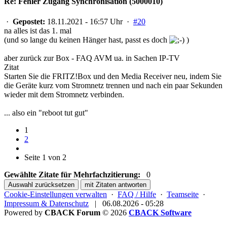
Re: Fehler Zugang Synchronisation (5000010)
·
Gepostet:
18.11.2021 - 16:57 Uhr ·
#20
na alles ist das 1. mal
(und so lange du keinen Hänger hast, passt es doch
)
aber zurück zur Box - FAQ AVM ua. in Sachen IP-TV
Zitat
Starten Sie die FRITZ!Box und den Media Receiver neu, indem Sie
die Geräte kurz vom Stromnetz trennen und nach ein paar Sekunden
wieder mit dem Stromnetz verbinden.
... also ein "reboot tut gut"
1
2
Seite 1 von 2
Gewählte Zitate für Mehrfachzitierung:
0
Auswahl zurücksetzen
mit Zitaten antworten
Cookie-Einstellungen verwalten
·
FAQ / Hilfe
·
Teamseite
·
Impressum & Datenschutz
|
06.08.2026 - 05:28
Powered by
CBACK Forum
© 2026
CBACK Software