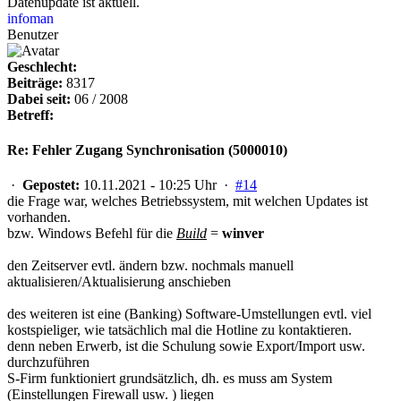
Datenupdate ist aktuell.
infoman
Benutzer
Geschlecht:
Beiträge:
8317
Dabei seit:
06 / 2008
Betreff:
Re: Fehler Zugang Synchronisation (5000010)
·
Gepostet:
10.11.2021 - 10:25 Uhr ·
#14
die Frage war, welches Betriebssystem, mit welchen Updates ist
vorhanden.
bzw. Windows Befehl für die
Build
=
winver
den Zeitserver evtl. ändern bzw. nochmals manuell
aktualisieren/Aktualisierung anschieben
des weiteren ist eine (Banking) Software-Umstellungen evtl. viel
kostspieliger, wie tatsächlich mal die Hotline zu kontaktieren.
denn neben Erwerb, ist die Schulung sowie Export/Import usw.
durchzuführen
S-Firm funktioniert grundsätzlich, dh. es muss am System
(Einstellungen Firewall usw. ) liegen