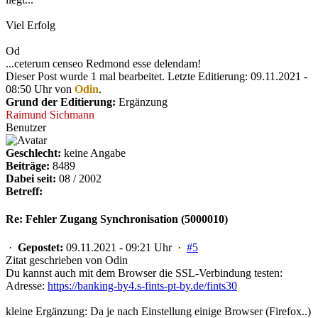
Viel Erfolg
Od
...ceterum censeo Redmond esse delendam!
Dieser Post wurde 1 mal bearbeitet. Letzte Editierung: 09.11.2021 -
08:50 Uhr von
Odin
.
Grund der Editierung:
Ergänzung
Raimund Sichmann
Benutzer
Geschlecht:
keine Angabe
Beiträge:
8489
Dabei seit:
08 / 2002
Betreff:
Re: Fehler Zugang Synchronisation (5000010)
·
Gepostet:
09.11.2021 - 09:21 Uhr ·
#5
Zitat geschrieben von Odin
Du kannst auch mit dem Browser die SSL-Verbindung testen:
Adresse:
https://banking-by4.s-fints-pt-by.de/fints30
kleine Ergänzung: Da je nach Einstellung einige Browser (Firefox..)