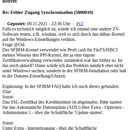
Betreff:
Re: Fehler Zugang Synchronisation (5000010)
·
Gepostet:
09.11.2021 - 22:36 Uhr ·
#12
Falls es technisch möglich ist, würde ich einmal eine andere ZV-
Software testen, z.B. windata, weil es sich durch das ddbac-Kernel
auf die Windows-Einstellungen verlässt.
Frage @Od:
Der SFIRM-Kernel verwendet wie Profi cash für FinTS/HBCI
meines Wissens den PPI-Kernel, der ja eine eigene
Zertifikatsverwaltung verwendet, zumindest war das früher so. Ist
das noch aktuell? Dann würde ich das Problem nämlich eher nicht
unter Windows suchen, sondern in der SFIRM-Installation oder halt
in der Datums-Einstellung/Uhrzeit.
Ergänzung: In der SFIRM FAQ habe ich noch dieses gefunden:
Zitat
Sonst:
Das SSL-Zertifikat des Kreditinstituts ist abgelaufen. Bitte starten
Sie das Automatische Datenupdate (ADU) über Extra - Optionen -
Administrator 1 - über die Schaltfläche 'Update starten'.
Sonst:
Unter Extra - Internetzugang - über die Schaltfläche