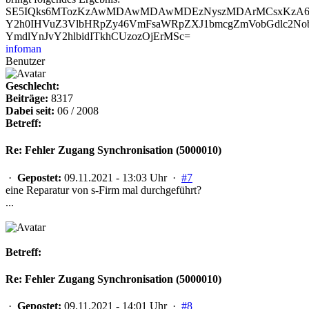
SE5IQks6MTozKzAwMDAwMDAwMDEzNyszMDArMCsxKzA6M
Y2h0IHVuZ3VlbHRpZy46VmFsaWRpZXJ1bmcgZmVobGdlc2
YmdlYnJvY2hlbidITkhCUzozOjErMSc=
infoman
Benutzer
Geschlecht:
Beiträge:
8317
Dabei seit:
06 / 2008
Betreff:
Re: Fehler Zugang Synchronisation (5000010)
·
Gepostet:
09.11.2021 - 13:03 Uhr ·
#7
eine Reparatur von s-Firm mal durchgeführt?
...
Betreff:
Re: Fehler Zugang Synchronisation (5000010)
·
Gepostet:
09.11.2021 - 14:01 Uhr ·
#8