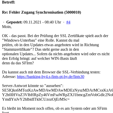
Betreff:
Re: Fehler Zugang Synchronisation (5000010)
·
Gepostet:
09.11.2021 - 08:40 Uhr ·
#4
Moin,
OK - das passt. Bei der Prüfung der SSL Zertifikate spielt auch der
"Windows-Unterbau" eine Rolle. Kannst du mal
prüfen, ob in den Updates etwas angeboten wird in Richtung
"Stammzertifikate"? Das steht gerne auch in den
optionalen Updates... Sofern da nichts angeboten wird oder es nicht
den Erfolg bringt: auf welcher WIN-Basis läuft
denn da das SFIrm?
Du kannst auch mit dem Browser die SSL-Verbindung testen:
Adresse:
https://banking-by4.s-fints-pt-by.de/fints30
Server-Antwort könnte so "aussehen":
SE5IQks6MTozKzAwMDAwMDAwMDEzNyszMDArMCsxKzA6M
Y2h0IHVuZ3VlbHRpZy46VmFsaWRpZXJ1bmcgZmVobGdlc2
YmdlYnJvY2hlbidITkhCUzozOjErMSc=
Es bleibt im Moment noch offen, ob es am System oder am SFirm
liegt...