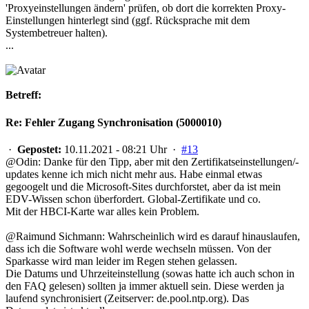
'Proxyeinstellungen ändern' prüfen, ob dort die korrekten Proxy-
Einstellungen hinterlegt sind (ggf. Rücksprache mit dem
Systembetreuer halten).
...
Betreff:
Re: Fehler Zugang Synchronisation (5000010)
·
Gepostet:
10.11.2021 - 08:21 Uhr ·
#13
@Odin: Danke für den Tipp, aber mit den Zertifikatseinstellungen/-
updates kenne ich mich nicht mehr aus. Habe einmal etwas
gegoogelt und die Microsoft-Sites durchforstet, aber da ist mein
EDV-Wissen schon überfordert. Global-Zertifikate und co.
Mit der HBCI-Karte war alles kein Problem.
@Raimund Sichmann: Wahrscheinlich wird es darauf hinauslaufen,
dass ich die Software wohl werde wechseln müssen. Von der
Sparkasse wird man leider im Regen stehen gelassen.
Die Datums und Uhrzeiteinstellung (sowas hatte ich auch schon in
den FAQ gelesen) sollten ja immer aktuell sein. Diese werden ja
laufend synchronisiert (Zeitserver: de.pool.ntp.org). Das