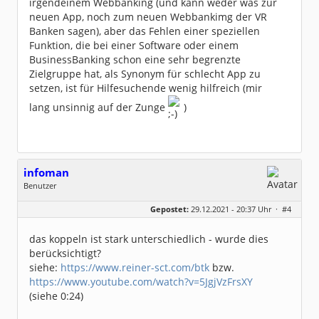
irgendeinem Webbanking (und kann weder was zur
neuen App, noch zum neuen Webbankimg der VR
Banken sagen), aber das Fehlen einer speziellen
Funktion, die bei einer Software oder einem
BusinessBanking schon eine sehr begrenzte
Zielgruppe hat, als Synonym für schlecht App zu
setzen, ist für Hilfesuchende wenig hilfreich (mir
lang unsinnig auf der Zunge
)
infoman
Benutzer
Geschlecht:
Gepostet:
29.12.2021 - 20:37 Uhr ·
#4
Beiträge:
8323
Dabei seit:
06 / 2008
das koppeln ist stark unterschiedlich - wurde dies
berücksichtigt?
siehe:
https://www.reiner-sct.com/btk
bzw.
https://www.youtube.com/watch?v=5JgjVzFrsXY
(siehe 0:24)