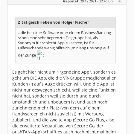
Gepostet:
29.12.2021 - 22:46 Uhr ·
#5
Herkunft:
München
Alter:
63
Beiträge:
7571
Dabei seit:
03 / 2007
Zitat geschrieben von Holger Fischer
...die bei einer Software oder einem BusinessBanking
schon eine sehr begrenzte Zielgruppe hat, als
Synonym für schlecht App zu setzen, ist für
Hilfesuchende wenig hilfreich (mir lang unsinnig auf
der Zunge
)
Es geht hier nicht um "irgendeine App", sondern es
geht um DIE App, die die VR-Gruppe möglichst allen
Kunden (!) auf's Auge drücken will. Und die App ist
nicht nur deswegen schlecht, weil sie eine Funktion
nicht hat, sondern weil sie durch und durch
umständlich und unbequem ist und auch noch
zunehmend mehr Platz (von dem auf einem
Handyscreen eh nicht zuviel ist) mit Werbung
zuballert. Und die zweite App (Secure Go Plus, also
die erweiterte Neuauflage von Secure Go, der
pushTAN-App) schafft es auch noch nicht mal beim