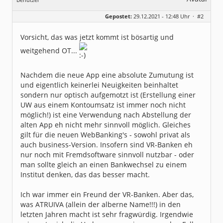
Geschlecht:
Gepostet:
29.12.2021 - 12:48 Uhr ·
#2
Herkunft:
München
Alter:
63
Beiträge:
7571
Vorsicht, das was jetzt kommt ist bösartig und
Dabei seit:
03 / 2007
weitgehend OT...
Nachdem die neue App eine absolute Zumutung ist
und eigentlich keinerlei Neuigkeiten beinhaltet
sondern nur optisch aufgemotzt ist (Erstellung einer
UW aus einem Kontoumsatz ist immer noch nicht
möglich!) ist eine Verwendung nach Abstellung der
alten App eh nicht mehr sinnvoll möglich. Gleiches
gilt für die neuen WebBanking's - sowohl privat als
auch business-Version. Insofern sind VR-Banken eh
nur noch mit Fremdsoftware sinnvoll nutzbar - oder
man sollte gleich an einen Bankwechsel zu einem
Institut denken, das das besser macht.
Ich war immer ein Freund der VR-Banken. Aber das,
was ATRUIVA (allein der alberne Name!!!) in den
letzten Jahren macht ist sehr fragwürdig. Irgendwie