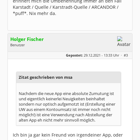
erinnert mich die Umbenennung immer an den Fall
Karstadt / Quelle / Karstradt-Quelle / ARCANDOR /
*puff*. Nix mehr da.
Holger Fischer
Benutzer
Geschlecht:
Gepostet:
29.12.2021 - 13:33 Uhr ·
#3
Herkunft:
Korschenbroich
Alter:
54
Beiträge:
6251
Dabei seit:
02 / 2003
Zitat geschrieben von msa
Nachdem die neue App eine absolute Zumutung ist
und eigentlich keinerlei Neuigkeiten beinhaltet
sondern nur optisch aufgemotzt ist (Erstellung einer
UW aus einem Kontoumsatz ist immer noch nicht
möglich!) ist eine Verwendung nach Abstellung der
alten App eh nicht mehr sinnvoll möglich.
Ich bin ja gar kein Freund von irgendeiner App, oder