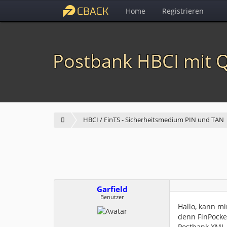
Home
Registrieren
Postbank HBCI mit Q
HBCI / FinTS - Sicherheitsmedium PIN und TAN
Garfield
Benutzer
Hallo, kann mi
denn FinPocket
Postbank XML-