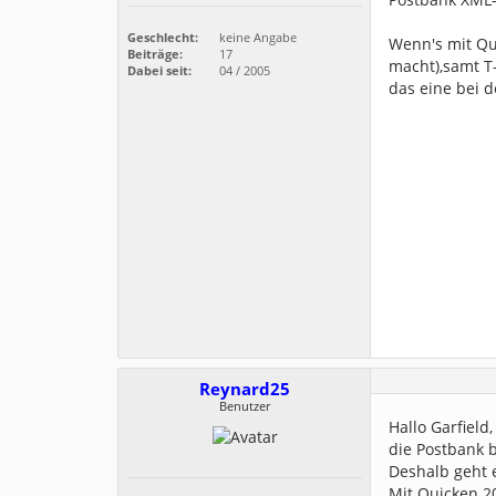
Geschlecht:
keine Angabe
Wenn's mit Qu
Beiträge:
17
macht),samt T-
Dabei seit:
04 / 2005
das eine bei d
Reynard25
Benutzer
Hallo Garfield,
die Postbank b
Deshalb geht 
Mit Quicken 20