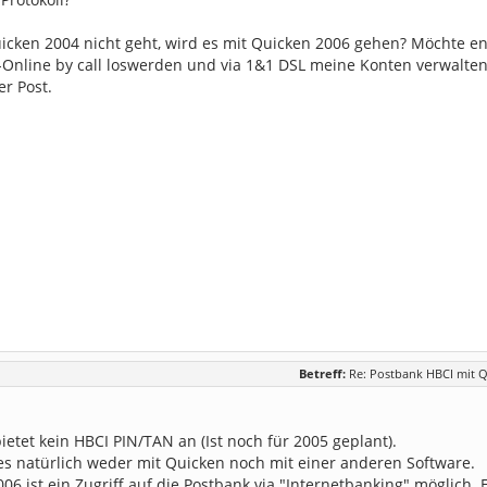
icken 2004 nicht geht, wird es mit Quicken 2006 gehen? Möchte e
Online by call loswerden und via 1&1 DSL meine Konten verwalten. 
er Post.
Betreff:
Re: Postbank HBCI mit Q
ietet kein HBCI PIN/TAN an (Ist noch für 2005 geplant).
es natürlich weder mit Quicken noch mit einer anderen Software.
06 ist ein Zugriff auf die Postbank via "Internetbanking" möglich. 