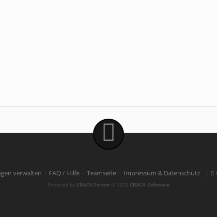
ngen verwalten
·
FAQ / Hilfe
·
Teamseite
·
Impressum & Datenschutz
|
Powered by
CBACK Forum
© 2026
CBACK Software