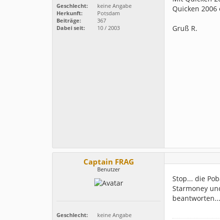
Geschlecht:
keine Angabe
Quicken 2006 e
Herkunft:
Potsdam
Beiträge:
367
Gruß R.
Dabei seit:
10 / 2003
Captain FRAG
Benutzer
Stop... die Po
Starmoney und
beantworten...
Geschlecht:
keine Angabe