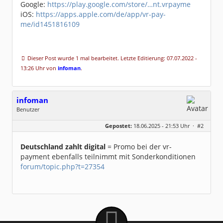
Google:
https://play.google.com/store/…nt.vrpayme
iOS:
https://apps.apple.com/de/app/vr-pay-
me/id1451816109
Dieser Post wurde 1 mal bearbeitet. Letzte Editierung: 07.07.2022 -
13:26 Uhr von
infoman
.
infoman
Benutzer
Geschlecht:
Gepostet:
18.06.2025 - 21:53 Uhr ·
#2
Beiträge:
8324
Dabei seit:
06 / 2008
Deutschland zahlt digital
= Promo bei der vr-
payment ebenfalls teilnimmt mit Sonderkonditionen
forum/topic.php?t=27354