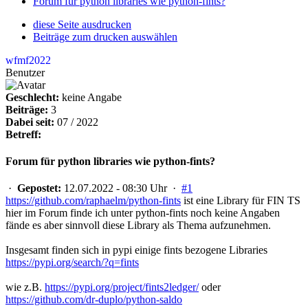
Forum für python libraries wie python-fints?
diese Seite ausdrucken
Beiträge zum drucken auswählen
wfmf2022
Benutzer
Geschlecht:
keine Angabe
Beiträge:
3
Dabei seit:
07 / 2022
Betreff:
Forum für python libraries wie python-fints?
·
Gepostet:
12.07.2022 - 08:30 Uhr ·
#1
https://github.com/raphaelm/python-fints
ist eine Library für FIN TS
hier im Forum finde ich unter python-fints noch keine Angaben
fände es aber sinnvoll diese Library als Thema aufzunehmen.
Insgesamt finden sich in pypi einige fints bezogene Libraries
https://pypi.org/search/?q=fints
wie z.B.
https://pypi.org/project/fints2ledger/
oder
https://github.com/dr-duplo/python-saldo