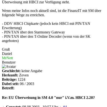
Überweisung mit HBCI zur Verfügung steht.
Wenn meine Infos noch aktuell sind, ist die FinanzIT mit SM über
folgende Wege zu erreichen.
- DDV HBCI Chipkarte (jedoch kein HBCI mit PIN/TAN
Erweiterung)
- PIN/TAN über den Starmoney Gateway
- PIN/TAN über den T-Online Decoder (wenn von der SK
angeboten)
Gruß
Daniel
MrNett
Benutzer
Geschlecht:
keine Angabe
Herkunft:
Zeven
Beiträge:
1224
Dabei seit:
06 / 2003
Betreff:
Re: EU Überweisung in SM 4.0 "nur" i.V.m. HBCI 2.20?
·
Gepostet:
08.08.2003 - 10:57 Uhr ·
#4