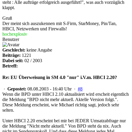
steht : Alle aufträge erfolgreich ausgeführt!", was auch vorzüglich
klappt.
Gruß
Der meint sich auszukennen mit S-Firm, StarMoney, Pin/Tan,
HBCI, Netzwerken und Firewalls!
hochexplosiv
Benutzer
Geschlecht:
keine Angabe
Beiträge:
1221
Dabei seit:
02 / 2003
Betreff:
Re: EU Überweisung in SM 4.0 "nur" i.V.m. HBCI 2.20?
·
Gepostet:
08.08.2003 - 16:40 Uhr ·
#8
Wenn die BPD unter HBCI 2.10 aktualisiert wird erscheit eigentlich
die Meldung "BPD nicht mehr aktuell. Aktelle Version folgt.".
Diese Meldung erscheint, wie Michael richtig sagt, jedoch sehr
selten.
Unter HBCI 2.20 erscheint bei mir bei JEDER Umsatzabfrage nur
die Meldung "Nicht mehr aktuell." Von BPD steht da nix. Auch
nicht im Sendeprotokoll. Und dass diese Meldung jedes Mal