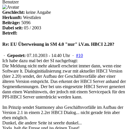
Benutzer
Geschlecht:
keine Angabe
Herkunft:
Westfalen
Beiträge:
5096
Dabei seit:
05 / 2003
Betreff:
Re: EU Überweisung in SM 4.0 "nur" i.V.m. HBCI 2.20?
·
Gepostet:
07.10.2003 - 14:40 Uhr ·
#10
Ich habe dazu mal bei der SI nachgefragt:
Die Meldung nicht mehr aktuell erscheint immer dann, wenn eine
Software lt. Dialoginitialisierung zwar mit aktueller HBCI Version
(hier 2.20) sendet, der Aufbau der Geschäftsvorfälle aber einer
älteren Version entspricht. Das erkennt der HBCI Server anhand der
Segmentkennungen. Der bei uns eingesetzte HBCI Server generiert
dann einen Warnhinweis, der jedoch mit einem Servicepack für den
PPI-HBCI Server unterdrückt werden kann.
Im Prinzip sendet Starmoney also Geschäftsvorfälle im Aufbau der
Version 2.1 in einem 2.2er HBCI Dialog... nicht gerade fein aber
eben möglich.
Dunkel, die andere Seite ist seeehr dunkel...
Yoda, halt die Fresse und iss deinen Toast!