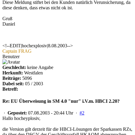
Diese Meldung stiftet bei den Kunden natürlich Verunsicherung, da
diese denken, dass etwas nicht ok ist.
Gruß
Daniel
<!--EDIT|hochexplosiv|8.08.2003-->
Captain FRAG
Benutzer
Geschlecht:
keine Angabe
Herkunft:
Westfalen
Beiträge:
5096
Dabei seit:
05 / 2003
Betreff:
Re: EU Überweisung in SM 4.0 "nur" i.V.m. HBCI 2.20?
·
Gepostet:
07.08.2003 - 20:44 Uhr ·
#2
Hallo hocheyplosiv,
die Version gilt derzeit für die HBCI-Lösungen der Sparkassen RZs,
da über den DSGV der Geschäftsvorfall HKAOM abgesprochen