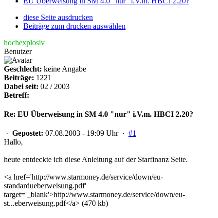
EU Überweisung in SM 4.0 "nur" i.V.m. HBCI 2.20?
diese Seite ausdrucken
Beiträge zum drucken auswählen
hochexplosiv
Benutzer
Geschlecht:
keine Angabe
Beiträge:
1221
Dabei seit:
02 / 2003
Betreff:
Re: EU Überweisung in SM 4.0 "nur" i.V.m. HBCI 2.20?
·
Gepostet:
07.08.2003 - 19:09 Uhr ·
#1
Hallo,
heute entdeckte ich diese Anleitung auf der Starfinanz Seite.
<a href='http://www.starmoney.de/service/down/eu-
standardueberweisung.pdf'
target='_blank'>http://www.starmoney.de/service/down/eu-
st...eberweisung.pdf</a> (470 kb)