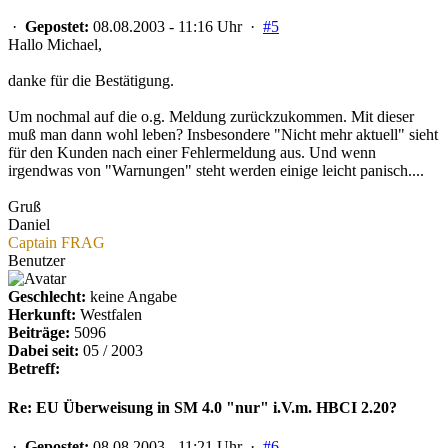
·
Gepostet:
08.08.2003 - 11:16 Uhr ·
#5
Hallo Michael,
danke für die Bestätigung.
Um nochmal auf die o.g. Meldung zurückzukommen. Mit dieser
muß man dann wohl leben? Insbesondere "Nicht mehr aktuell" sieht
für den Kunden nach einer Fehlermeldung aus. Und wenn
irgendwas von "Warnungen" steht werden einige leicht panisch....
Gruß
Daniel
Captain FRAG
Benutzer
Geschlecht:
keine Angabe
Herkunft:
Westfalen
Beiträge:
5096
Dabei seit:
05 / 2003
Betreff:
Re: EU Überweisung in SM 4.0 "nur" i.V.m. HBCI 2.20?
·
Gepostet:
08.08.2003 - 11:21 Uhr ·
#6