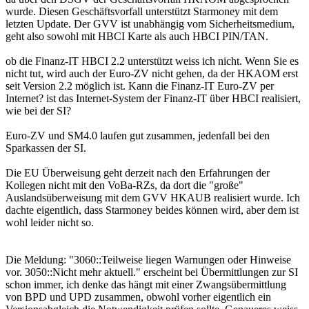
wurde. Diesen Geschäftsvorfall unterstützt Starmoney mit dem
letzten Update. Der GVV ist unabhängig vom Sicherheitsmedium,
geht also sowohl mit HBCI Karte als auch HBCI PIN/TAN.
ob die Finanz-IT HBCI 2.2 unterstützt weiss ich nicht. Wenn Sie es
nicht tut, wird auch der Euro-ZV nicht gehen, da der HKAOM erst
seit Version 2.2 möglich ist. Kann die Finanz-IT Euro-ZV per
Internet? ist das Internet-System der Finanz-IT über HBCI realisiert,
wie bei der SI?
Euro-ZV und SM4.0 laufen gut zusammen, jedenfall bei den
Sparkassen der SI.
Die EU Überweisung geht derzeit nach den Erfahrungen der
Kollegen nicht mit den VoBa-RZs, da dort die "große"
Auslandsüberweisung mit dem GVV HKAUB realisiert wurde. Ich
dachte eigentlich, dass Starmoney beides können wird, aber dem ist
wohl leider nicht so.
Die Meldung: "3060::Teilweise liegen Warnungen oder Hinweise
vor. 3050::Nicht mehr aktuell." erscheint bei Übermittlungen zur SI
schon immer, ich denke das hängt mit einer Zwangsübermittlung
von BPD und UPD zusammen, obwohl vorher eigentlich ein