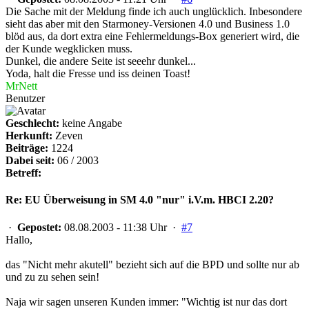
Die Sache mit der Meldung finde ich auch unglücklich. Inbesondere
sieht das aber mit den Starmoney-Versionen 4.0 und Business 1.0
blöd aus, da dort extra eine Fehlermeldungs-Box generiert wird, die
der Kunde wegklicken muss.
Dunkel, die andere Seite ist seeehr dunkel...
Yoda, halt die Fresse und iss deinen Toast!
MrNett
Benutzer
Geschlecht:
keine Angabe
Herkunft:
Zeven
Beiträge:
1224
Dabei seit:
06 / 2003
Betreff:
Re: EU Überweisung in SM 4.0 "nur" i.V.m. HBCI 2.20?
·
Gepostet:
08.08.2003 - 11:38 Uhr ·
#7
Hallo,
das "Nicht mehr akutell" bezieht sich auf die BPD und sollte nur ab
und zu zu sehen sein!
Naja wir sagen unseren Kunden immer: "Wichtig ist nur das dort