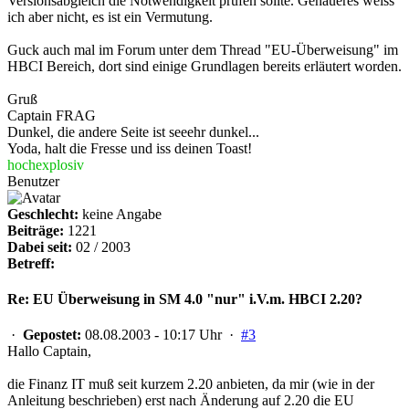
Versionsabgleich die Notwendigkeit prüfen sollte. Genaueres weiss
ich aber nicht, es ist ein Vermutung.
Guck auch mal im Forum unter dem Thread "EU-Überweisung" im
HBCI Bereich, dort sind einige Grundlagen bereits erläutert worden.
Gruß
Captain FRAG
Dunkel, die andere Seite ist seeehr dunkel...
Yoda, halt die Fresse und iss deinen Toast!
hochexplosiv
Benutzer
Geschlecht:
keine Angabe
Beiträge:
1221
Dabei seit:
02 / 2003
Betreff:
Re: EU Überweisung in SM 4.0 "nur" i.V.m. HBCI 2.20?
·
Gepostet:
08.08.2003 - 10:17 Uhr ·
#3
Hallo Captain,
die Finanz IT muß seit kurzem 2.20 anbieten, da mir (wie in der
Anleitung beschrieben) erst nach Änderung auf 2.20 die EU