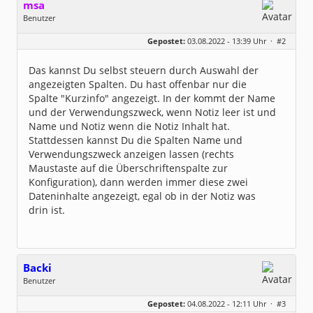
msa
Benutzer
Geschlecht:
Gepostet:
03.08.2022 - 13:39 Uhr ·
#2
Herkunft:
München
Alter:
63
Beiträge:
7571
Das kannst Du selbst steuern durch Auswahl der
Dabei seit:
03 / 2007
angezeigten Spalten. Du hast offenbar nur die
Spalte "Kurzinfo" angezeigt. In der kommt der Name
und der Verwendungszweck, wenn Notiz leer ist und
Name und Notiz wenn die Notiz Inhalt hat.
Stattdessen kannst Du die Spalten Name und
Verwendungszweck anzeigen lassen (rechts
Maustaste auf die Überschriftenspalte zur
Konfiguration), dann werden immer diese zwei
Dateninhalte angezeigt, egal ob in der Notiz was
drin ist.
Backi
Benutzer
Geschlecht:
keine Angabe
Gepostet:
04.08.2022 - 12:11 Uhr ·
#3
Beiträge:
27