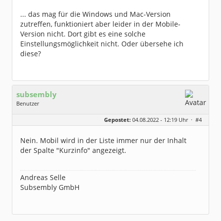
Dabei seit:
09 / 2019
... das mag für die Windows und Mac-Version
zutreffen, funktioniert aber leider in der Mobile-
Version nicht. Dort gibt es eine solche
Einstellungsmöglichkeit nicht. Oder übersehe ich
diese?
subsembly
Benutzer
Geschlecht:
keine Angabe
Gepostet:
04.08.2022 - 12:19 Uhr ·
#4
Herkunft:
München
Homepage:
subsembly.com/
Beiträge:
4681
Nein. Mobil wird in der Liste immer nur der Inhalt
Dabei seit:
11 / 2004
der Spalte "Kurzinfo" angezeigt.
Andreas Selle
Subsembly GmbH