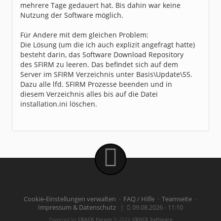
mehrere Tage gedauert hat. Bis dahin war keine
Nutzung der Software möglich.
Für Andere mit dem gleichen Problem:
Die Lösung (um die ich auch explizit angefragt hatte)
besteht darin, das Software Download Repository
des SFIRM zu leeren. Das befindet sich auf dem
Server im SFIRM Verzeichnis unter Basis\Update\55.
Dazu alle lfd. SFIRM Prozesse beenden und in
diesem Verzeichnis alles bis auf die Datei
installation.ini löschen.
Cookie-Einstellungen verwalten
·
FAQ / Hilfe
·
Teamseite
·
Impressum & Datenschutz
|
09.08.2026 - 11:10
Powered by
CBACK Forum
© 2026
CBACK Software