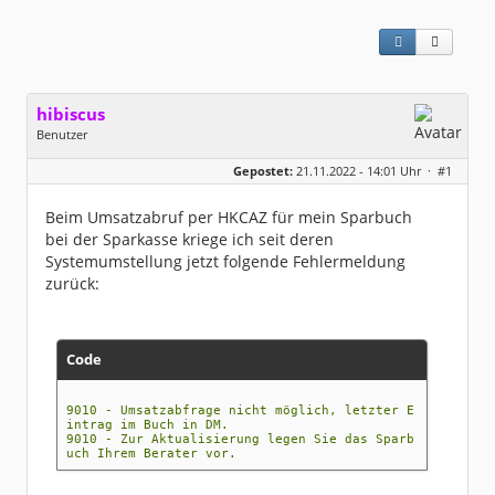
hibiscus
Benutzer
Geschlecht:
keine Angabe
Gepostet:
21.11.2022 - 14:01 Uhr ·
#1
Herkunft:
Leipzig
Homepage:
willuhn.de/
Beiträge:
11680
Beim Umsatzabruf per HKCAZ für mein Sparbuch
Dabei seit:
03 / 2005
bei der Sparkasse kriege ich seit deren
Systemumstellung jetzt folgende Fehlermeldung
zurück:
Code
9010 - Umsatzabfrage nicht möglich, letzter E
intrag im Buch in DM.
9010 - Zur Aktualisierung legen Sie das Sparb
uch Ihrem Berater vor.