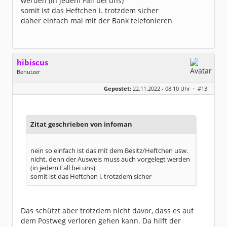
werden (in jedem Fall bei uns)
somit ist das Heftchen i. trotzdem sicher
daher einfach mal mit der Bank telefonieren
hibiscus
Benutzer
Geschlecht:
keine Angabe
Gepostet:
22.11.2022 - 08:10 Uhr ·
#13
Herkunft:
Leipzig
Homepage:
willuhn.de/
Beiträge:
11680
Dabei seit:
03 / 2005
Zitat geschrieben von infoman
nein so einfach ist das mit dem Besitz/Heftchen usw.
nicht, denn der Ausweis muss auch vorgelegt werden
(in jedem Fall bei uns)
somit ist das Heftchen i. trotzdem sicher
Das schützt aber trotzdem nicht davor, dass es auf
dem Postweg verloren gehen kann. Da hilft der