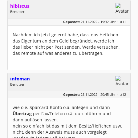
hibiscus
Benutzer
Geschlecht:
keine Angabe
Gepostet:
21.11.2022 - 19:32 Uhr ·
#11
Herkunft:
Leipzig
Homepage:
willuhn.de/
Beiträge:
11680
Nachdem ich jetzt gelernt habe, dass das Heftchen
Dabei seit:
03 / 2005
das Eigentum an dem Geld begründet, werde ich
das lieber nicht per Post senden. Werde versuchen,
das remote auf was anderes zu übertragen.
infoman
Benutzer
Geschlecht:
Gepostet:
21.11.2022 - 20:45 Uhr ·
#12
Beiträge:
8322
Dabei seit:
06 / 2008
wie o.e. Sparcard-Konto o.ä. anlegen und dann
Übertrag
per Fax/Telefon o.ä. durchführen und
dann auflösen lassen.
nein so einfach ist das mit dem Besitz/Heftchen usw.
nicht, denn der Ausweis muss auch vorgelegt