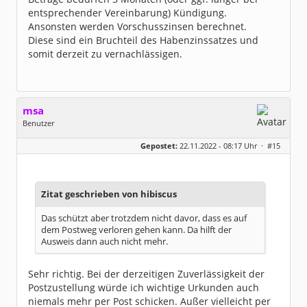
entsprechender Vereinbarung) Kündigung.
Ansonsten werden Vorschusszinsen berechnet.
Diese sind ein Bruchteil des Habenzinssatzes und
somit derzeit zu vernachlässigen.
msa
Benutzer
Geschlecht:
Gepostet:
22.11.2022 - 08:17 Uhr ·
#15
Herkunft:
München
Alter:
63
Beiträge:
7571
Dabei seit:
03 / 2007
Zitat geschrieben von hibiscus
Das schützt aber trotzdem nicht davor, dass es auf
dem Postweg verloren gehen kann. Da hilft der
Ausweis dann auch nicht mehr.
Sehr richtig. Bei der derzeitigen Zuverlässigkeit der
Postzustellung würde ich wichtige Urkunden auch
niemals mehr per Post schicken. Außer vielleicht per