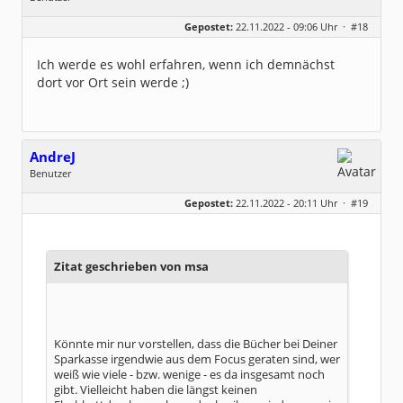
Geschlecht:
keine Angabe
Gepostet:
22.11.2022 - 09:06 Uhr ·
#18
Herkunft:
Leipzig
Homepage:
willuhn.de/
Beiträge:
11680
Ich werde es wohl erfahren, wenn ich demnächst
Dabei seit:
03 / 2005
dort vor Ort sein werde ;)
AndreJ
Benutzer
Geschlecht:
keine Angabe
Gepostet:
22.11.2022 - 20:11 Uhr ·
#19
Beiträge:
136
Dabei seit:
10 / 2019
Zitat geschrieben von msa
Könnte mir nur vorstellen, dass die Bücher bei Deiner
Sparkasse irgendwie aus dem Focus geraten sind, wer
weiß wie viele - bzw. wenige - es da insgesamt noch
gibt. Vielleicht haben die längst keinen