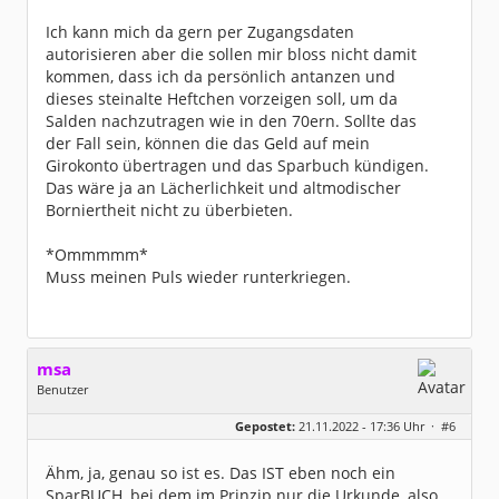
Homepage:
willuhn.de/
Beiträge:
11680
Ich kann mich da gern per Zugangsdaten
Dabei seit:
03 / 2005
autorisieren aber die sollen mir bloss nicht damit
kommen, dass ich da persönlich antanzen und
dieses steinalte Heftchen vorzeigen soll, um da
Salden nachzutragen wie in den 70ern. Sollte das
der Fall sein, können die das Geld auf mein
Girokonto übertragen und das Sparbuch kündigen.
Das wäre ja an Lächerlichkeit und altmodischer
Borniertheit nicht zu überbieten.
*Ommmmm*
Muss meinen Puls wieder runterkriegen.
msa
Benutzer
Geschlecht:
Gepostet:
21.11.2022 - 17:36 Uhr ·
#6
Herkunft:
München
Alter:
63
Beiträge:
7571
Ähm, ja, genau so ist es. Das IST eben noch ein
Dabei seit:
03 / 2007
SparBUCH, bei dem im Prinzip nur die Urkunde, also