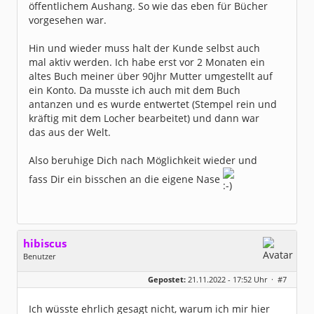
öffentlichem Aushang. So wie das eben für Bücher
vorgesehen war.
Hin und wieder muss halt der Kunde selbst auch
mal aktiv werden. Ich habe erst vor 2 Monaten ein
altes Buch meiner über 90jhr Mutter umgestellt auf
ein Konto. Da musste ich auch mit dem Buch
antanzen und es wurde entwertet (Stempel rein und
kräftig mit dem Locher bearbeitet) und dann war
das aus der Welt.
Also beruhige Dich nach Möglichkeit wieder und
fass Dir ein bisschen an die eigene Nase
hibiscus
Benutzer
Geschlecht:
keine Angabe
Gepostet:
21.11.2022 - 17:52 Uhr ·
#7
Herkunft:
Leipzig
Homepage:
willuhn.de/
Beiträge:
11680
Ich wüsste ehrlich gesagt nicht, warum ich mir hier
Dabei seit:
03 / 2005