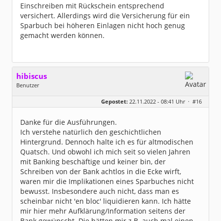
Einschreiben mit Rückschein entsprechend
versichert. Allerdings wird die Versicherung für ein
Sparbuch bei höheren Einlagen nicht hoch genug
gemacht werden können.
hibiscus
Benutzer
Geschlecht:
keine Angabe
Gepostet:
22.11.2022 - 08:41 Uhr ·
#16
Herkunft:
Leipzig
Homepage:
willuhn.de/
Beiträge:
11680
Danke für die Ausführungen.
Dabei seit:
03 / 2005
Ich verstehe natürlich den geschichtlichen
Hintergrund. Dennoch halte ich es für altmodischen
Quatsch. Und obwohl ich mich seit so vielen Jahren
mit Banking beschäftige und keiner bin, der
Schreiben von der Bank achtlos in die Ecke wirft,
waren mir die Implikationen eines Sparbuches nicht
bewusst. Insbesondere auch nicht, dass man es
scheinbar nicht 'en bloc' liquidieren kann. Ich hätte
mir hier mehr Aufklärung/Information seitens der
Bank gewünscht. Die hätten mir z.B. auch mal einen