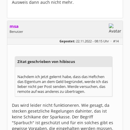
Ausweis dann auch nicht mehr.
msa
Benutzer
Geschlecht:
Gepostet:
22.11.2022 - 08:15 Uhr ·
#14
Herkunft:
München
Alter:
63
Beiträge:
7571
Dabei seit:
03 / 2007
Zitat geschrieben von hibiscus
Nachdem ich jetzt gelernt habe, dass das Heftchen
das Eigentum an dem Geld begründet, werde ich das
lieber nicht per Post senden. Werde versuchen, das
remote auf was anderes zu übertragen.
Das wird leider nicht funktioneren. Wie gesagt, da
stecken gesetzliche Regelungen dahinter, das ist
keine Schikane der Sparkasse. Der Begriff
"Sparbuch" ist geschützt und für ein solches gibt es
gewisse Vorgaben, die eingehalten werden müssen.