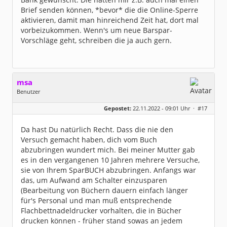
Brief senden können, *bevor* die die Online-Sperre
aktivieren, damit man hinreichend Zeit hat, dort mal
vorbeizukommen. Wenn's um neue Barspar-
Vorschläge geht, schreiben die ja auch gern.
msa
Benutzer
Geschlecht:
Gepostet:
22.11.2022 - 09:01 Uhr ·
#17
Herkunft:
München
Alter:
63
Beiträge:
7571
Da hast Du natürlich Recht. Dass die nie den
Dabei seit:
03 / 2007
Versuch gemacht haben, dich vom Buch
abzubringen wundert mich. Bei meiner Mutter gab
es in den vergangenen 10 Jahren mehrere Versuche,
sie von Ihrem SparBUCH abzubringen. Anfangs war
das, um Aufwand am Schalter einzusparen
(Bearbeitung von Büchern dauern einfach länger
für's Personal und man muß entsprechende
Flachbettnadeldrucker vorhalten, die in Bücher
drucken können - früher stand sowas an jedem