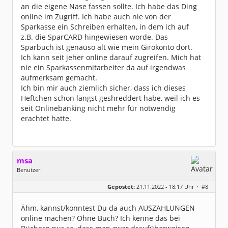
an die eigene Nase fassen sollte. Ich habe das Ding
online im Zugriff. Ich habe auch nie von der
Sparkasse ein Schreiben erhalten, in dem ich auf
z.B. die SparCARD hingewiesen worde. Das
Sparbuch ist genauso alt wie mein Girokonto dort.
Ich kann seit jeher online darauf zugreifen. Mich hat
nie ein Sparkassenmitarbeiter da auf irgendwas
aufmerksam gemacht.
Ich bin mir auch ziemlich sicher, dass ich dieses
Heftchen schon längst geshreddert habe, weil ich es
seit Onlinebanking nicht mehr für notwendig
erachtet hatte.
msa
Benutzer
Geschlecht:
Gepostet:
21.11.2022 - 18:17 Uhr ·
#8
Herkunft:
München
Alter:
63
Beiträge:
7571
Ähm, kannst/konntest Du da auch AUSZAHLUNGEN
Dabei seit:
03 / 2007
online machen? Ohne Buch? Ich kenne das bei