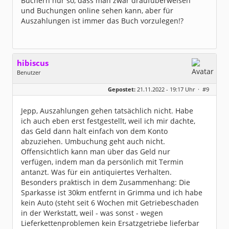
Büchern nur so, dass man zwar draufüberweisen
und Buchungen online sehen kann, aber für
Auszahlungen ist immer das Buch vorzulegen!?
hibiscus
Benutzer
Geschlecht:
keine Angabe
Gepostet:
21.11.2022 - 19:17 Uhr ·
#9
Herkunft:
Leipzig
Homepage:
willuhn.de/
Beiträge:
11680
Jepp, Auszahlungen gehen tatsächlich nicht. Habe
Dabei seit:
03 / 2005
ich auch eben erst festgestellt, weil ich mir dachte,
das Geld dann halt einfach von dem Konto
abzuziehen. Umbuchung geht auch nicht.
Offensichtlich kann man über das Geld nur
verfügen, indem man da persönlich mit Termin
antanzt. Was für ein antiquiertes Verhalten.
Besonders praktisch in dem Zusammenhang: Die
Sparkasse ist 30km entfernt in Grimma und ich habe
kein Auto (steht seit 6 Wochen mit Getriebeschaden
in der Werkstatt, weil - was sonst - wegen
Lieferkettenproblemen kein Ersatzgetriebe lieferbar