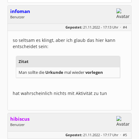
infoman
Benutzer
Geschlecht:
Gepostet:
21.11.2022 - 17:13 Uhr ·
#4
Beiträge:
8322
Dabei seit:
06 / 2008
so seltsam es klingt, aber ich glaub das hier kann
entscheidet sein:
Zitat
Man sollte die
Urkunde
mal wieder
vorlegen
hat wahrscheinlich nichts mit Aktivität zu tun
hibiscus
Benutzer
Geschlecht:
keine Angabe
Gepostet:
21.11.2022 - 17:17 Uhr ·
#5
Herkunft:
Leipzig