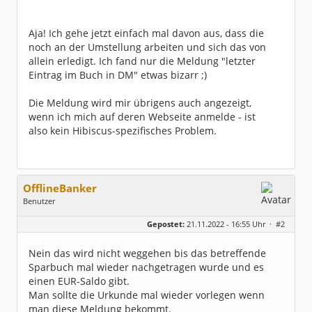
Aja! Ich gehe jetzt einfach mal davon aus, dass die
noch an der Umstellung arbeiten und sich das von
allein erledigt. Ich fand nur die Meldung "letzter
Eintrag im Buch in DM" etwas bizarr ;)
Die Meldung wird mir übrigens auch angezeigt,
wenn ich mich auf deren Webseite anmelde - ist
also kein Hibiscus-spezifisches Problem.
OfflineBanker
Benutzer
Geschlecht:
keine Angabe
Gepostet:
21.11.2022 - 16:55 Uhr ·
#2
Beiträge:
305
Dabei seit:
04 / 2012
Nein das wird nicht weggehen bis das betreffende
Sparbuch mal wieder nachgetragen wurde und es
einen EUR-Saldo gibt.
Man sollte die Urkunde mal wieder vorlegen wenn
man diese Meldung bekommt.