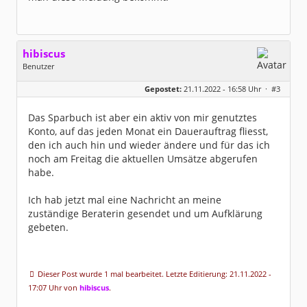
hibiscus
Benutzer
Geschlecht:
keine Angabe
Gepostet:
21.11.2022 - 16:58 Uhr ·
#3
Herkunft:
Leipzig
Homepage:
willuhn.de/
Beiträge:
11680
Das Sparbuch ist aber ein aktiv von mir genutztes
Dabei seit:
03 / 2005
Konto, auf das jeden Monat ein Dauerauftrag fliesst,
den ich auch hin und wieder ändere und für das ich
noch am Freitag die aktuellen Umsätze abgerufen
habe.
Ich hab jetzt mal eine Nachricht an meine
zuständige Beraterin gesendet und um Aufklärung
gebeten.
Dieser Post wurde 1 mal bearbeitet. Letzte Editierung: 21.11.2022 -
17:07 Uhr von
hibiscus
.