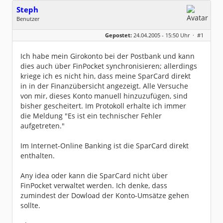
Steph
Benutzer
Geschlecht:
keine Angabe
Gepostet:
24.04.2005 - 15:50 Uhr ·
#1
Beiträge:
3
Dabei seit:
04 / 2005
Ich habe mein Girokonto bei der Postbank und kann
dies auch über FinPocket synchronisieren; allerdings
kriege ich es nicht hin, dass meine SparCard direkt
in in der Finanzübersicht angezeigt. Alle Versuche
von mir, dieses Konto manuell hinzuzufügen, sind
bisher gescheitert. Im Protokoll erhalte ich immer
die Meldung "Es ist ein technischer Fehler
aufgetreten."
Im Internet-Online Banking ist die SparCard direkt
enthalten.
Any idea oder kann die SparCard nicht über
FinPocket verwaltet werden. Ich denke, dass
zumindest der Dowload der Konto-Umsätze gehen
sollte.