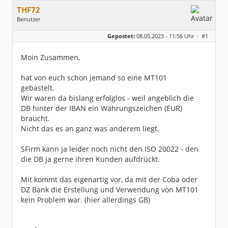
THF72
Benutzer
Geschlecht:
Gepostet:
08.05.2023 - 11:56 Uhr ·
#1
Herkunft:
Herford
Beiträge:
2
Dabei seit:
05 / 2023
Moin Zusammen,
hat von euch schon jemand so eine MT101
gebastelt.
Wir waren da bislang erfolglos - weil angeblich die
DB hinter der IBAN ein Währungszeichen (EUR)
braucht.
Nicht das es an ganz was anderem liegt.
SFirm kann ja leider noch nicht den ISO 20022 - den
die DB ja gerne ihren Kunden aufdrückt.
Mit kommt das eigenartig vor, da mit der Coba oder
DZ Bank die Erstellung und Verwendung von MT101
kein Problem war. (hier allerdings GB)