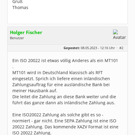
Gruß
Thomas
Holger Fischer
Benutzer
Geschlecht:
Gepostet:
08.05.2023 - 12:16 Uhr ·
#2
Herkunft:
Korschenbroich
Alter:
54
Beiträge:
6251
Ein ISO 20022 ist etwas völlig Anderes als ein MT101
Dabei seit:
02 / 2003
.
MT101 wird in Deutschland klassisch als RFT
eingesetzt. Sprich ich liefere einen inländischen
Zahlungsauftrag für eine ausländische Bank bei
meiner Hausbank auf.
Die leitet die Zahlung an diese Bank weiter und die
führt das ganze dann als inländische Zahlung aus.
Eine ISO20022 Zahlung als solche gibt es so -
normiert - gar nicht. Eine SEPA Zahlung ist eine ISO
20022 Zahlung. Das kommende XAZV Format ist eine
ISO 20022 Zahlung.