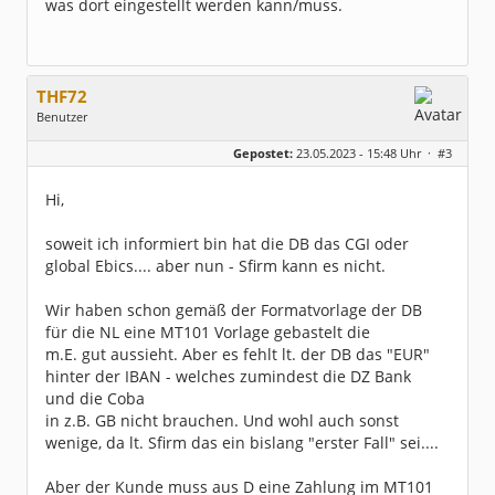
was dort eingestellt werden kann/muss.
THF72
Benutzer
Geschlecht:
Gepostet:
23.05.2023 - 15:48 Uhr ·
#3
Herkunft:
Herford
Beiträge:
2
Dabei seit:
05 / 2023
Hi,
soweit ich informiert bin hat die DB das CGI oder
global Ebics.... aber nun - Sfirm kann es nicht.
Wir haben schon gemäß der Formatvorlage der DB
für die NL eine MT101 Vorlage gebastelt die
m.E. gut aussieht. Aber es fehlt lt. der DB das "EUR"
hinter der IBAN - welches zumindest die DZ Bank
und die Coba
in z.B. GB nicht brauchen. Und wohl auch sonst
wenige, da lt. Sfirm das ein bislang "erster Fall" sei....
Aber der Kunde muss aus D eine Zahlung im MT101