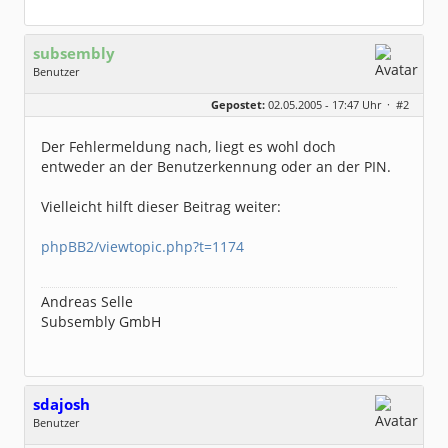
subsembly
Benutzer
Geschlecht:
keine Angabe
Gepostet:
02.05.2005 - 17:47 Uhr ·
#2
Herkunft:
München
Homepage:
subsembly.com/
Beiträge:
4681
Der Fehlermeldung nach, liegt es wohl doch
Dabei seit:
11 / 2004
entweder an der Benutzerkennung oder an der PIN.
Vielleicht hilft dieser Beitrag weiter:
phpBB2/viewtopic.php?t=1174
Andreas Selle
Subsembly GmbH
sdajosh
Benutzer
Geschlecht:
keine Angabe