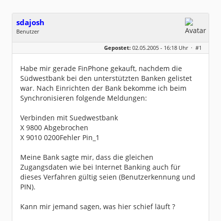
sdajosh
Benutzer
Geschlecht:
keine Angabe
Gepostet:
02.05.2005 - 16:18 Uhr ·
#1
Beiträge:
4
Dabei seit:
05 / 2005
Habe mir gerade FinPhone gekauft, nachdem die
Südwestbank bei den unterstützten Banken gelistet
war. Nach Einrichten der Bank bekomme ich beim
Synchronisieren folgende Meldungen:
Verbinden mit Suedwestbank
X 9800 Abgebrochen
X 9010 0200Fehler Pin_1
Meine Bank sagte mir, dass die gleichen
Zugangsdaten wie bei Internet Banking auch für
dieses Verfahren gültig seien (Benutzerkennung und
PIN).
Kann mir jemand sagen, was hier schief läuft ?