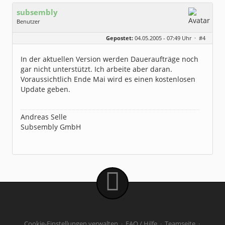
subsembly
Benutzer
Geschlecht:
keine Angabe
Gepostet:
04.05.2005 - 07:49 Uhr ·
#4
Herkunft:
München
Homepage:
subsembly.com/
Beiträge:
4681
In der aktuellen Version werden Daueraufträge noch
Dabei seit:
11 / 2004
gar nicht unterstützt. Ich arbeite aber daran.
Voraussichtlich Ende Mai wird es einen kostenlosen
Update geben.
Andreas Selle
Subsembly GmbH
Cookie-Einstellungen verwalten
·
FAQ / Hilfe
·
Teamseite
·