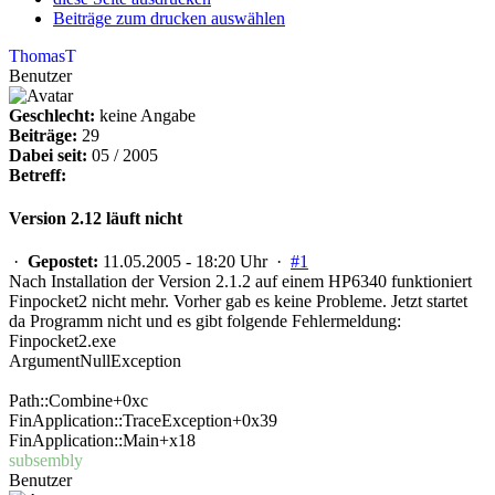
Beiträge zum drucken auswählen
ThomasT
Benutzer
Geschlecht:
keine Angabe
Beiträge:
29
Dabei seit:
05 / 2005
Betreff:
Version 2.12 läuft nicht
·
Gepostet:
11.05.2005 - 18:20 Uhr ·
#1
Nach Installation der Version 2.1.2 auf einem HP6340 funktioniert
Finpocket2 nicht mehr. Vorher gab es keine Probleme. Jetzt startet
da Programm nicht und es gibt folgende Fehlermeldung:
Finpocket2.exe
ArgumentNullException
Path::Combine+0xc
FinApplication::TraceException+0x39
FinApplication::Main+x18
subsembly
Benutzer