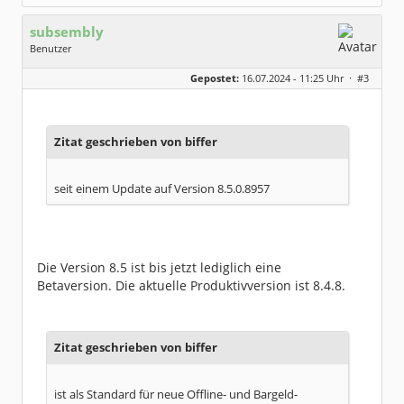
subsembly
Benutzer
Geschlecht:
keine Angabe
Gepostet:
16.07.2024 - 11:25 Uhr ·
#3
Herkunft:
München
Homepage:
subsembly.com/
Beiträge:
4681
Dabei seit:
11 / 2004
Zitat geschrieben von biffer
seit einem Update auf Version 8.5.0.8957
Die Version 8.5 ist bis jetzt lediglich eine
Betaversion. Die aktuelle Produktivversion ist 8.4.8.
Zitat geschrieben von biffer
ist als Standard für neue Offline- und Bargeld-