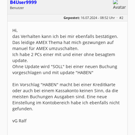
B4User9999
Benutzer
Geschlecht:
keine Angabe
Gepostet:
16.07.2024 - 08:52 Uhr ·
#2
Beiträge:
30
Dabei seit:
03 / 2024
Hi,
das Verhalten kann ich bei mir ebenfalls bestätigen.
Das leidige AMEX Thema hat mich gezwungen auf
manuel für AMEX umzuschalten.
Ich habe 2 PCs einer mit und einer ohne besagtem
update.
Ohne Update wird "SOLL" bei einer neuen Buchung
vorgeschlagen und mit update "HABEN"
Ein Vorschlag "HABEN" macht bei einer Kreditkarte
oder auch bei einem Kassakonto keinen Sinn, da die
meisten Buchungen Ausgaben sind. Eine neue
Einstellung im Kontobereich habe ich ebenfalls nicht
gefunden.
vG Ralf