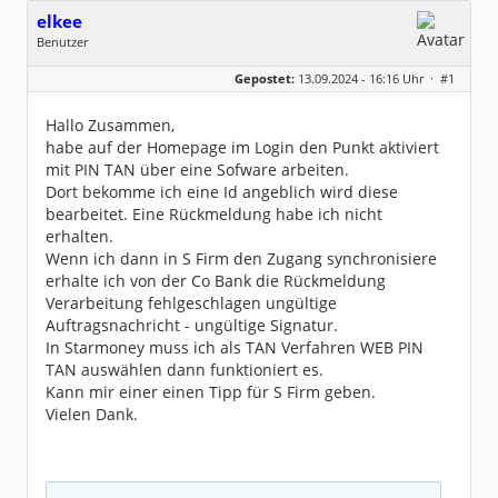
elkee
Benutzer
Geschlecht:
keine Angabe
Gepostet:
13.09.2024 - 16:16 Uhr ·
#1
Beiträge:
10
Dabei seit:
07 / 2007
Hallo Zusammen,
habe auf der Homepage im Login den Punkt aktiviert
mit PIN TAN über eine Sofware arbeiten.
Dort bekomme ich eine Id angeblich wird diese
bearbeitet. Eine Rückmeldung habe ich nicht
erhalten.
Wenn ich dann in S Firm den Zugang synchronisiere
erhalte ich von der Co Bank die Rückmeldung
Verarbeitung fehlgeschlagen ungültige
Auftragsnachricht - ungültige Signatur.
In Starmoney muss ich als TAN Verfahren WEB PIN
TAN auswählen dann funktioniert es.
Kann mir einer einen Tipp für S Firm geben.
Vielen Dank.