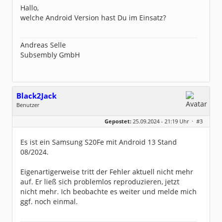
Beiträge:
4681
Hallo,
Dabei seit:
11 / 2004
welche Android Version hast Du im Einsatz?
Andreas Selle
Subsembly GmbH
Black2Jack
Benutzer
Geschlecht:
keine Angabe
Gepostet:
25.09.2024 - 21:19 Uhr ·
#3
Beiträge:
26
Dabei seit:
06 / 2022
Es ist ein Samsung S20Fe mit Android 13 Stand
08/2024.
Eigenartigerweise tritt der Fehler aktuell nicht mehr
auf. Er ließ sich problemlos reproduzieren, jetzt
nicht mehr. Ich beobachte es weiter und melde mich
ggf. noch einmal.