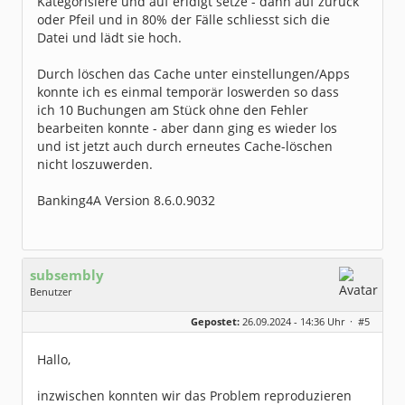
Kategorisiere und auf erldigt setze - dann auf zurück
oder Pfeil und in 80% der Fälle schliesst sich die
Datei und lädt sie hoch.
Durch löschen das Cache unter einstellungen/Apps
konnte ich es einmal temporär loswerden so dass
ich 10 Buchungen am Stück ohne den Fehler
bearbeiten konnte - aber dann ging es wieder los
und ist jetzt auch durch erneutes Cache-löschen
nicht loszuwerden.
Banking4A Version 8.6.0.9032
subsembly
Benutzer
Geschlecht:
keine Angabe
Gepostet:
26.09.2024 - 14:36 Uhr ·
#5
Herkunft:
München
Homepage:
subsembly.com/
Beiträge:
4681
Hallo,
Dabei seit:
11 / 2004
inzwischen konnten wir das Problem reproduzieren