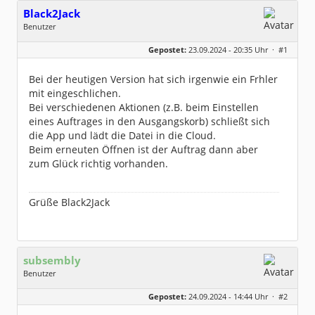
Black2Jack
Benutzer
Geschlecht:
keine Angabe
Gepostet:
23.09.2024 - 20:35 Uhr ·
#1
Beiträge:
26
Dabei seit:
06 / 2022
Bei der heutigen Version hat sich irgenwie ein Frhler
mit eingeschlichen.
Bei verschiedenen Aktionen (z.B. beim Einstellen
eines Auftrages in den Ausgangskorb) schließt sich
die App und lädt die Datei in die Cloud.
Beim erneuten Öffnen ist der Auftrag dann aber
zum Glück richtig vorhanden.
Grüße Black2Jack
subsembly
Benutzer
Geschlecht:
keine Angabe
Gepostet:
24.09.2024 - 14:44 Uhr ·
#2
Herkunft:
München
Homepage:
subsembly.com/