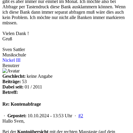
gibt es aber immer nur einmel im Monat. Ich möchte also bei
Abfrage per Tastendruck diese Bank ausklammern können. Wenn
ich diese Bank dann immer separat abfragen muß wäre dies auch
kein Problem. Ich möchte nur nicht alle Banken immer markieren
müssen.
Vielen Dank !
Gruß
Sven Sattler
Musikschule
Nickel III
Benutzer
Geschlecht:
keine Angabe
Beiträge:
53
Dabei seit:
01 / 2011
Betreff:
Re: Kontenabfrage
·
Gepostet:
10.10.2024 - 13:53 Uhr ·
#2
Hallo Sven,
Bei der
Kontoübersicht
mit der rechten Maustaste (auf dein