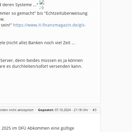
d deren Systeme ..."
n immer so gemacht" bis "Echtzeitüberweisung
sw.
 sein!”
https://www.it-finanzmagazin.de/gls-
e (nicht alle) Banken noch viel Zeit ...
Server, denn beides müssen es ja können
are es durchleiten/sofort versenden kann.
erden nicht aktzeptiert
·
Gepostet:
07.10.2024 - 21:18 Uhr ·
#3
Ende 2025 im DFÜ Abkommen eine gültige