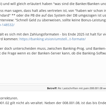
ei) und will gleich erläutert haben "was sind die Banker/Banken un
ss man sagen, dass halt alles vertreten ist, von "haben wir scho
andard" ** oder die PB die auf das System der DB umgezogen ist u
terview: “Schnell Geld zu überweisen, sollte keine Bonus-Leistung
w-148532/
ält es sich mit den Zahlungsformaten - bis Ende 2025 ist halt für viel
wird kommen:
https://banking.vision/umstell…t-formate/
r doch unterscheiden muss, zwischen Banking-Prog. und Banken-
lt die Frage wenn es der Banken-Server kann, ob die Banking-Softw
Betreff:
Re: Lastschriften mit pain.008.001.08 w
Korrekturen.
001.02 gilt nicht als veraltet. Neben der 008.001.08, ist das bis 