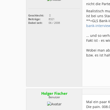
nicht die Part
Realistisch mu
ist bei uns St
Geschlecht:
Beiträge:
8321
**=GLS Bank-In
Dabei seit:
06 / 2008
bank-intervie
... und so verh
Fakt ist - es 
Wobei man abe
bzw. es ist ha
Holger Fischer
Benutzer
Mal ein paar 
Die pain. 008.