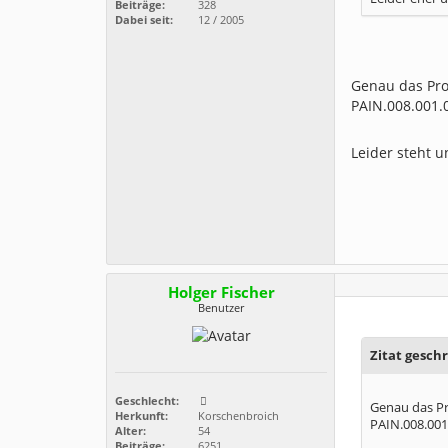
Beiträge:
328
Dabei seit:
12 / 2005
Genau das Pr
PAIN.008.001.0
Leider steht 
Holger Fischer
Benutzer
Zitat gesch
Geschlecht:
Genau das P
Herkunft:
Korschenbroich
PAIN.008.001.
Alter:
54
Beiträge:
6251