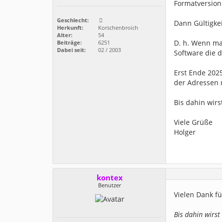
Formatversion
Geschlecht:
Dann Gültigkei
Herkunft:
Korschenbroich
Alter:
54
D. h. Wenn man
Beiträge:
6251
Dabei seit:
02 / 2003
Software die d
Erst Ende 202
der Adressen 
Bis dahin wir
Viele Grüße
Holger
kontex
Benutzer
Vielen Dank f
Bis dahin wirst