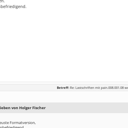
en.
nbefriedigend.
Betreff:
Re: Lastschriften mit pain.008.001.08 w
rieben von Holger Fischer
neuste Formatversion,
unbefriedigend.