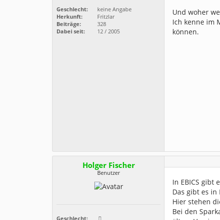
Geschlecht:
keine Angabe
Und woher wei
Herkunft:
Fritzlar
Ich kenne im 
Beiträge:
328
können.
Dabei seit:
12 / 2005
Holger Fischer
Benutzer
In EBICS gibt
Das gibt es in 
Hier stehen d
Bei den Spark
Geschlecht: