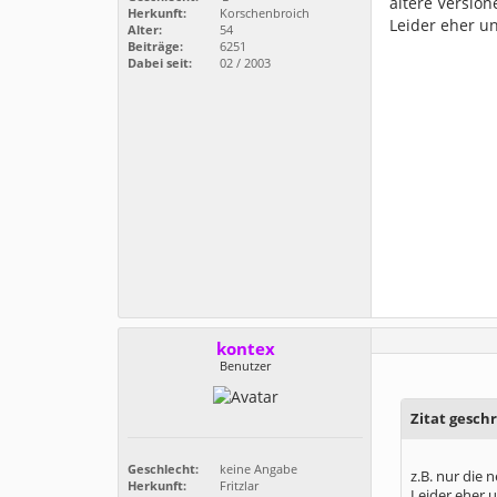
ältere Version
Herkunft:
Korschenbroich
Leider eher u
Alter:
54
Beiträge:
6251
Dabei seit:
02 / 2003
kontex
Benutzer
Zitat gesch
Geschlecht:
keine Angabe
z.B. nur die 
Herkunft:
Fritzlar
Leider eher 