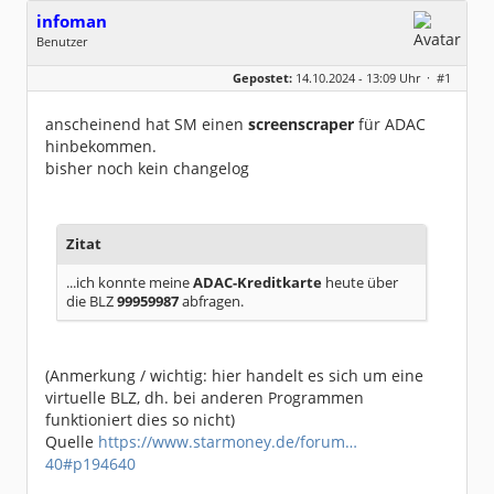
infoman
Benutzer
Geschlecht:
Gepostet:
14.10.2024 - 13:09 Uhr ·
#1
Beiträge:
8322
Dabei seit:
06 / 2008
anscheinend hat SM einen
screenscraper
für ADAC
hinbekommen.
bisher noch kein changelog
Zitat
...ich konnte meine
ADAC-Kreditkarte
heute über
die BLZ
99959987
abfragen.
(Anmerkung / wichtig: hier handelt es sich um eine
virtuelle BLZ, dh. bei anderen Programmen
funktioniert dies so nicht)
Quelle
https://www.starmoney.de/forum…
40#p194640