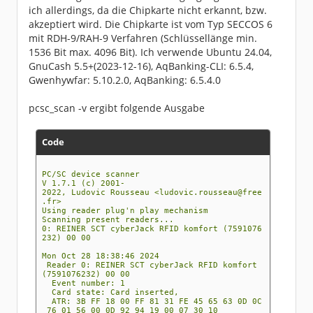
ich allerdings, da die Chipkarte nicht erkannt, bzw.
akzeptiert wird. Die Chipkarte ist vom Typ SECCOS 6
mit RDH-9/RAH-9 Verfahren (Schlüssellänge min.
1536 Bit max. 4096 Bit). Ich verwende Ubuntu 24.04,
GnuCash 5.5+(2023-12-16), AqBanking-CLI: 6.5.4,
Gwenhywfar: 5.10.2.0, AqBanking: 6.5.4.0
pcsc_scan -v ergibt folgende Ausgabe
Code
PC/SC device scanner
V 1.7.1 (c) 2001-
2022, Ludovic Rousseau <ludovic.rousseau@free
.fr>
Using reader plug'n play mechanism
Scanning present readers...
0: REINER SCT cyberJack RFID komfort (7591076
232) 00 00
Mon Oct 28 18:38:46 2024
Reader 0: REINER SCT cyberJack RFID komfort
(7591076232) 00 00
Event number: 1
Card state: Card inserted,
ATR: 3B FF 18 00 FF 81 31 FE 45 65 63 0D 0C
76 01 56 00 0D 92 94 19 00 07 30 10