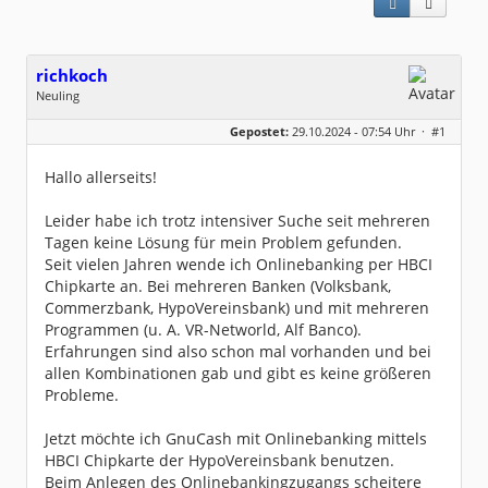
richkoch
Neuling
Geschlecht:
keine Angabe
Gepostet:
29.10.2024 - 07:54 Uhr ·
#1
Beiträge:
1
Dabei seit:
10 / 2024
Hallo allerseits!
Leider habe ich trotz intensiver Suche seit mehreren
Tagen keine Lösung für mein Problem gefunden.
Seit vielen Jahren wende ich Onlinebanking per HBCI
Chipkarte an. Bei mehreren Banken (Volksbank,
Commerzbank, HypoVereinsbank) und mit mehreren
Programmen (u. A. VR-Networld, Alf Banco).
Erfahrungen sind also schon mal vorhanden und bei
allen Kombinationen gab und gibt es keine größeren
Probleme.
Jetzt möchte ich GnuCash mit Onlinebanking mittels
HBCI Chipkarte der HypoVereinsbank benutzen.
Beim Anlegen des Onlinebankingzugangs scheitere