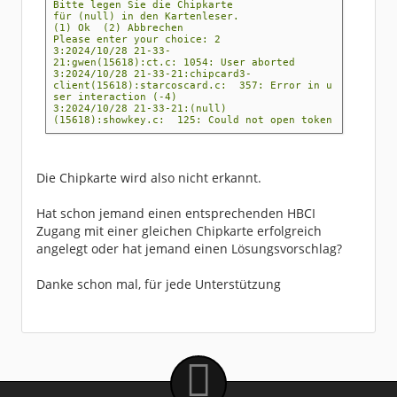
.. .. .. .. .. .. .. .. .. ..
Bitte legen Sie die Chipkarte
Debit card (Germany): ec-
für (null) in den Kartenleser.
cash, GeldKarte(EUR), Maestro, Cirrus, ...
(1) Ok (2) Abbrechen
3B FF 18 00 FF 81 31 FE 45 65 63 0D 0C 76 01
Please enter your choice: 2
56 00 0D 92 94 19 00 07 30 10
3:2024/10/28 21-33-
3B FF 18 00 FF 81 31 .. 45 65 63 .. .. .. ..
21:gwen(15618):ct.c: 1054: User aborted
.. .. .. .. .. .. .. .. .. ..
3:2024/10/28 21-33-21:chipcard3-
Geldkarte (generic ATR)
client(15618):starcoscard.c: 357: Error in u
ser interaction (-4)
3:2024/10/28 21-33-21:(null)
(15618):showkey.c: 125: Could not open token
Die Chipkarte wird also nicht erkannt.
Hat schon jemand einen entsprechenden HBCI
Zugang mit einer gleichen Chipkarte erfolgreich
angelegt oder hat jemand einen Lösungsvorschlag?
Danke schon mal, für jede Unterstützung