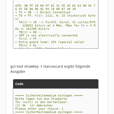
ATR: 3B FF 18 00 FF 81 31 FE 45 65 63 0D 0C 7
6 01 56 00 0D 92 94 19 00 07 30 10
+ TS = 3B --> Direct Convention
+ T0 = FF, Y(1): 1111, K: 15 (historical byte
s)
TA(1) = 18 --> Fi=372, Di=12, 31 cycles/ETU
129032 bits/s at 4 MHz, fMax for Fi = 5 M
Hz => 161290 bits/s
TB(1) = 00 --
> VPP is not electrically connected
TC(1) = FF --
> Extra guard time: 255 (special value)
TD(1) = 81 --
> Y(i+1) = 1000, Protocol T = 1
-----
TD(2) = 31 --
> Y(i+1) = 0011, Protocol T = 1
-----
TA(3) = FE --> IFSC: 254
gct-tool showkey -t starcoscard ergibt folgende
TB(3) = 45 --
Ausgabe
> Block Waiting Integer: 4 - Character Waitin
g Integer: 5
+ Historical bytes: 65 63 0D 0C 76 01 56 00 0
D 92 94 19 00 07 30
Code
Category indicator byte: 65 (proprietary fo
rmat)
+ TCK = 10 (correct checksum)
===== Sicherheitsmedium einlegen =====
Possibly identified card (using /usr/share/pc
Bitte legen Sie die Chipkarte
sc/smartcard_list.txt):
für (null) in den Kartenleser.
3B FF 18 00 FF 81 31 FE 45 65 63 0D 0C 76 01
(1) Ok (2) Abbrechen
56 00 0D 92 94 19 00 07 30 10
Please enter your choice: 1
3B FF .. 00 FF 81 31 .. 45 65 63 .. .. .. ..
===== Sicherheitsmedium einlegen =====