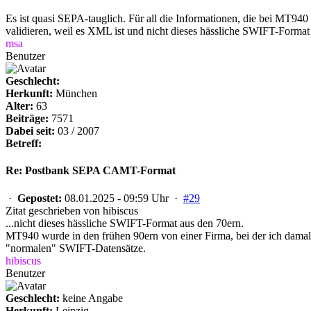
Es ist quasi SEPA-tauglich. Für all die Informationen, die bei MT9
validieren, weil es XML ist und nicht dieses hässliche SWIFT-Format
msa
Benutzer
Geschlecht:
Herkunft:
München
Alter:
63
Beiträge:
7571
Dabei seit:
03 / 2007
Betreff:
Re: Postbank SEPA CAMT-Format
·
Gepostet:
08.01.2025 - 09:59 Uhr ·
#29
Zitat geschrieben von hibiscus
...nicht dieses hässliche SWIFT-Format aus den 70ern.
MT940 wurde in den frühen 90ern von einer Firma, bei der ich dama
"normalen" SWIFT-Datensätze.
hibiscus
Benutzer
Geschlecht:
keine Angabe
Herkunft:
Leipzig