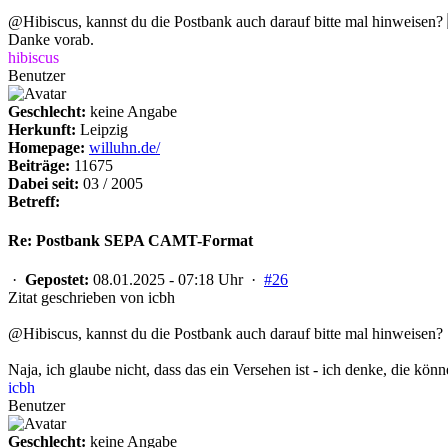
@Hibiscus, kannst du die Postbank auch darauf bitte mal hinweisen?
Danke vorab.
hibiscus
Benutzer
Geschlecht:
keine Angabe
Herkunft:
Leipzig
Homepage:
willuhn.de/
Beiträge:
11675
Dabei seit:
03 / 2005
Betreff:
Re: Postbank SEPA CAMT-Format
·
Gepostet:
08.01.2025 - 07:18 Uhr ·
#26
Zitat geschrieben von icbh
@Hibiscus, kannst du die Postbank auch darauf bitte mal hinweisen?
Naja, ich glaube nicht, dass das ein Versehen ist - ich denke, die kön
icbh
Benutzer
Geschlecht:
keine Angabe