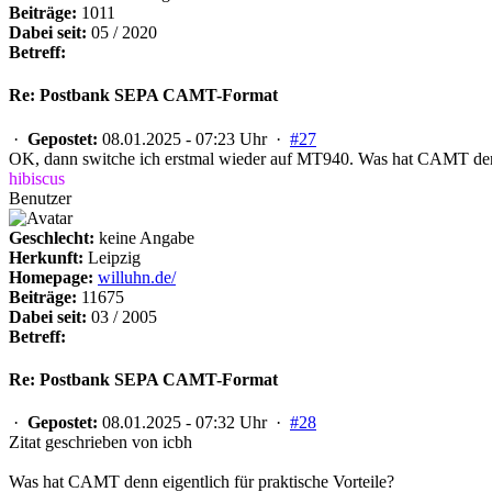
Beiträge:
1011
Dabei seit:
05 / 2020
Betreff:
Re: Postbank SEPA CAMT-Format
·
Gepostet:
08.01.2025 - 07:23 Uhr ·
#27
OK, dann switche ich erstmal wieder auf MT940. Was hat CAMT denn 
hibiscus
Benutzer
Geschlecht:
keine Angabe
Herkunft:
Leipzig
Homepage:
willuhn.de/
Beiträge:
11675
Dabei seit:
03 / 2005
Betreff:
Re: Postbank SEPA CAMT-Format
·
Gepostet:
08.01.2025 - 07:32 Uhr ·
#28
Zitat geschrieben von icbh
Was hat CAMT denn eigentlich für praktische Vorteile?