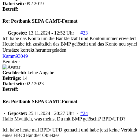
Dabei seit:
09 / 2019
Betreff:
Re: Postbank SEPA CAMT-Format
·
Gepostet:
13.11.2024 - 12:52 Uhr ·
#23
Ich habe das Konto um die Bankleitzahl und Kontonummer erweitert 
Heute habe ich zusätzlich das BMP gelöscht und das Konto neu synchr
Umsätze korrekt heruntergeladen.
Kamm93049
Benutzer
Geschlecht:
keine Angabe
Beiträge:
14
Dabei seit:
02 / 2023
Betreff:
Re: Postbank SEPA CAMT-Format
·
Gepostet:
25.11.2024 - 20:27 Uhr ·
#24
Hallo Mwittich, was meinst Du mit BMP gelöscht? BPD/UPD?
Ich habe heute mal BPD/ UPD gemacht und habe jetzt keine Verbindu
eines HBCIHandler Objektes