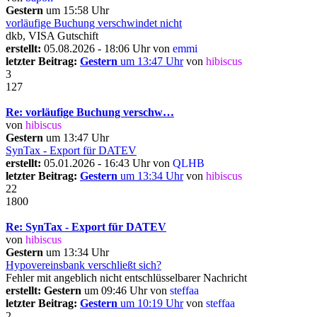
Gestern
um 15:58 Uhr
vorläufige Buchung verschwindet nicht
dkb, VISA Gutschift
erstellt:
05.08.2026 - 18:06 Uhr von
emmi
letzter Beitrag:
Gestern
um 13:47 Uhr
von
hibiscus
3
127
Re: vorläufige Buchung verschw…
von
hibiscus
Gestern
um 13:47 Uhr
SynTax - Export für DATEV
erstellt:
05.01.2026 - 16:43 Uhr von
QLHB
letzter Beitrag:
Gestern
um 13:34 Uhr
von
hibiscus
22
1800
Re: SynTax - Export für DATEV
von
hibiscus
Gestern
um 13:34 Uhr
Hypovereinsbank verschließt sich?
Fehler mit angeblich nicht entschlüsselbarer Nachricht
erstellt:
Gestern
um 09:46 Uhr von
steffaa
letzter Beitrag:
Gestern
um 10:19 Uhr
von
steffaa
2