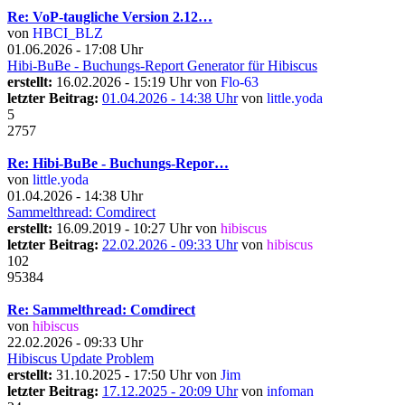
Re: VoP-taugliche Version 2.12…
von
HBCI_BLZ
01.06.2026 - 17:08 Uhr
Hibi-BuBe - Buchungs-Report Generator für Hibiscus
erstellt:
16.02.2026 - 15:19 Uhr von
Flo-63
letzter Beitrag:
01.04.2026 - 14:38 Uhr
von
little.yoda
5
2757
Re: Hibi-BuBe - Buchungs-Repor…
von
little.yoda
01.04.2026 - 14:38 Uhr
Sammelthread: Comdirect
erstellt:
16.09.2019 - 10:27 Uhr von
hibiscus
letzter Beitrag:
22.02.2026 - 09:33 Uhr
von
hibiscus
102
95384
Re: Sammelthread: Comdirect
von
hibiscus
22.02.2026 - 09:33 Uhr
Hibiscus Update Problem
erstellt:
31.10.2025 - 17:50 Uhr von
Jim
letzter Beitrag:
17.12.2025 - 20:09 Uhr
von
infoman