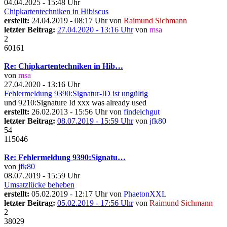
04.04.2025 - 15:48 Uhr
Chipkartentechniken in Hibiscus
erstellt:
24.04.2019 - 08:17 Uhr von
Raimund Sichmann
letzter Beitrag:
27.04.2020 - 13:16 Uhr
von
msa
2
60161
Re: Chipkartentechniken in Hib…
von
msa
27.04.2020 - 13:16 Uhr
Fehlermeldung 9390:Signatur-ID ist ungültig
und 9210:Signature Id xxx was already used
erstellt:
26.02.2013 - 15:56 Uhr von
findeichgut
letzter Beitrag:
08.07.2019 - 15:59 Uhr
von
jfk80
54
115046
Re: Fehlermeldung 9390:Signatu…
von
jfk80
08.07.2019 - 15:59 Uhr
Umsatzlücke beheben
erstellt:
05.02.2019 - 12:17 Uhr von
PhaetonXXL
letzter Beitrag:
05.02.2019 - 17:56 Uhr
von
Raimund Sichmann
2
38029