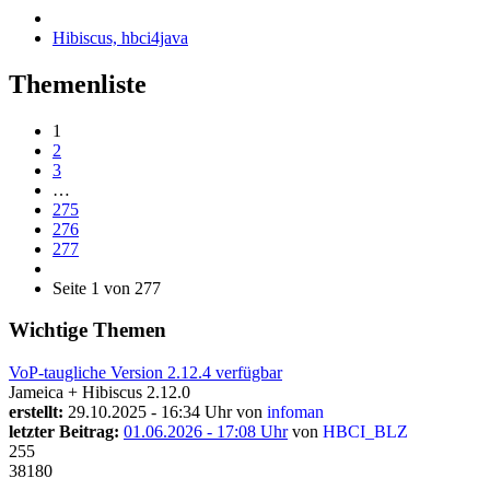
Hibiscus, hbci4java
Themenliste
1
2
3
…
275
276
277
Seite 1 von 277
Wichtige Themen
VoP-taugliche Version 2.12.4 verfügbar
Jameica + Hibiscus 2.12.0
erstellt:
29.10.2025 - 16:34 Uhr von
infoman
letzter Beitrag:
01.06.2026 - 17:08 Uhr
von
HBCI_BLZ
255
38180