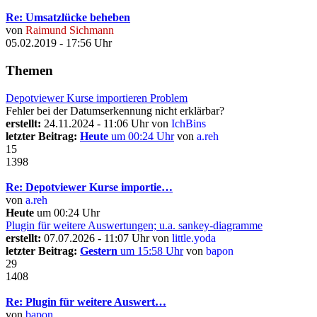
Re: Umsatzlücke beheben
von
Raimund Sichmann
05.02.2019 - 17:56 Uhr
Themen
Depotviewer Kurse importieren Problem
Fehler bei der Datumserkennung nicht erklärbar?
erstellt:
24.11.2024 - 11:06 Uhr von
IchBins
letzter Beitrag:
Heute
um 00:24 Uhr
von
a.reh
15
1398
Re: Depotviewer Kurse importie…
von
a.reh
Heute
um 00:24 Uhr
Plugin für weitere Auswertungen; u.a. sankey-diagramme
erstellt:
07.07.2026 - 11:07 Uhr von
little.yoda
letzter Beitrag:
Gestern
um 15:58 Uhr
von
bapon
29
1408
Re: Plugin für weitere Auswert…
von
bapon