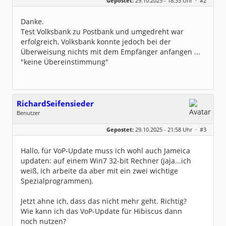
Gepostet:
29.10.2025 - 18:33 Uhr ·
#2
Herkunft:
Ruhrgebiet
Beiträge:
64
Dabei seit:
12 / 2005
Danke.
Test Volksbank zu Postbank und umgedreht war
erfolgreich, Volksbank konnte jedoch bei der
Überweisung nichts mit dem Empfänger anfangen ...
"keine Übereinstimmung"
RichardSeifensieder
Benutzer
Geschlecht:
keine Angabe
Gepostet:
29.10.2025 - 21:58 Uhr ·
#3
Beiträge:
34
Dabei seit:
08 / 2017
Hallo, für VoP-Update muss ich wohl auch Jameica
updaten: auf einem Win7 32-bit Rechner (jaja...ich
weiß, ich arbeite da aber mit ein zwei wichtige
Spezialprogrammen).
Jetzt ahne ich, dass das nicht mehr geht. Richtig?
Wie kann ich das VoP-Update für Hibiscus dann
noch nutzen?