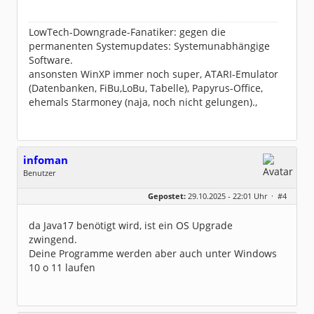
LowTech-Downgrade-Fanatiker: gegen die
permanenten Systemupdates: Systemunabhängige
Software.
ansonsten WinXP immer noch super, ATARI-Emulator
(Datenbanken, FiBu,LoBu, Tabelle), Papyrus-Office,
ehemals Starmoney (naja, noch nicht gelungen).,
infoman
Benutzer
Geschlecht:
Gepostet:
29.10.2025 - 22:01 Uhr ·
#4
Beiträge:
8322
Dabei seit:
06 / 2008
da Java17 benötigt wird, ist ein OS Upgrade
zwingend.
Deine Programme werden aber auch unter Windows
10 o 11 laufen