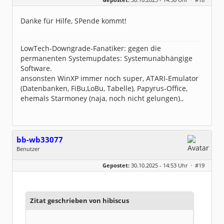
Beiträge:
34
Dabei seit:
08 / 2017
Danke für Hilfe, SPende kommt!
LowTech-Downgrade-Fanatiker: gegen die
permanenten Systemupdates: Systemunabhängige
Software.
ansonsten WinXP immer noch super, ATARI-Emulator
(Datenbanken, FiBu,LoBu, Tabelle), Papyrus-Office,
ehemals Starmoney (naja, noch nicht gelungen).,
bb-wb33077
Benutzer
Geschlecht:
keine Angabe
Gepostet:
30.10.2025 - 14:53 Uhr ·
#19
Beiträge:
3
Dabei seit:
10 / 2025
Zitat geschrieben von hibiscus