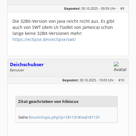
Geschlecht:
keine Angabe
Gepostet:
30.10.2025 - 09:59 Uhr ·
#9
Herkunft:
Leipzig
Homepage:
willuhn.de/
Beiträge:
11680
Die 32Bit-Version von Java reicht nicht aus. Es gibt
Dabei seit:
03 / 2005
auch von SWT (dem UI-Toolkit von Jameica) schon
lange keine 32Bit-Versionen mehr:
https://eclipse.dev/eclipse/swt/
Deichschubser
Benutzer
Geschlecht:
keine Angabe
Gepostet:
30.10.2025 - 10:03 Uhr ·
#10
Beiträge:
4
Dabei seit:
10 / 2025
Zitat geschrieben von hibiscus
Siehe
forum/topic.php?p=181131#real181131