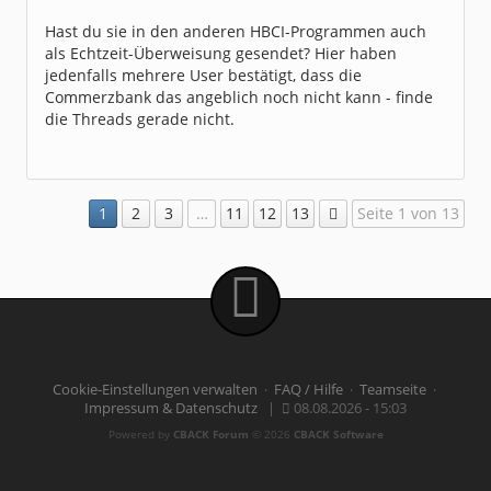
Homepage:
willuhn.de/
Beiträge:
11680
Hast du sie in den anderen HBCI-Programmen auch
Dabei seit:
03 / 2005
als Echtzeit-Überweisung gesendet? Hier haben
jedenfalls mehrere User bestätigt, dass die
Commerzbank das angeblich noch nicht kann - finde
die Threads gerade nicht.
1
2
3
…
11
12
13
Seite 1 von 13
Cookie-Einstellungen verwalten
·
FAQ / Hilfe
·
Teamseite
·
Impressum & Datenschutz
|
08.08.2026 - 15:03
Powered by
CBACK Forum
© 2026
CBACK Software