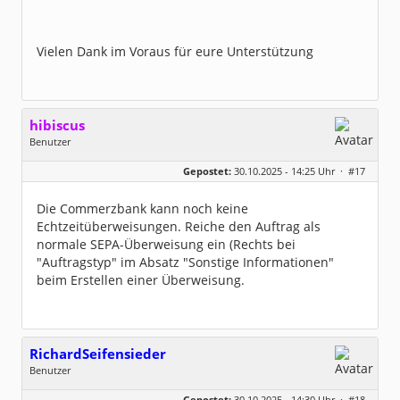
Vielen Dank im Voraus für eure Unterstützung
hibiscus
Benutzer
Geschlecht:
keine Angabe
Gepostet:
30.10.2025 - 14:25 Uhr ·
#17
Herkunft:
Leipzig
Homepage:
willuhn.de/
Beiträge:
11680
Die Commerzbank kann noch keine
Dabei seit:
03 / 2005
Echtzeitüberweisungen. Reiche den Auftrag als
normale SEPA-Überweisung ein (Rechts bei
"Auftragstyp" im Absatz "Sonstige Informationen"
beim Erstellen einer Überweisung.
RichardSeifensieder
Benutzer
Geschlecht:
keine Angabe
Gepostet:
30.10.2025 - 14:30 Uhr ·
#18