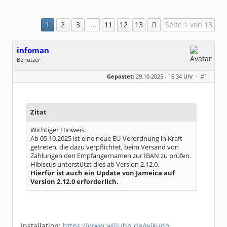
1
2
3
…
11
12
13
Seite 1 von 13
infoman
Benutzer
Geschlecht:
Gepostet:
29.10.2025 - 16:34 Uhr ·
#1
Beiträge:
8322
Dabei seit:
06 / 2008
Zitat
Wichtiger Hinweis:
Ab 05.10.2025 ist eine neue EU-Verordnung in Kraft
getreten, die dazu verpflichtet, beim Versand von
Zahlungen den Empfängernamen zur IBAN zu prüfen.
Hibiscus unterstützt dies ab Version 2.12.0.
Hierfür ist auch ein Update von Jameica auf
Version 2.12.0 erforderlich.
Installation:
https://www.willuhn.de/wiki/do…