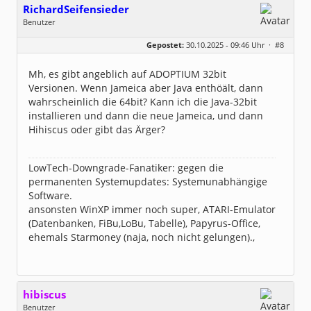
RichardSeifensieder
Benutzer
Geschlecht:
keine Angabe
Gepostet:
30.10.2025 - 09:46 Uhr ·
#8
Beiträge:
34
Dabei seit:
08 / 2017
Mh, es gibt angeblich auf ADOPTIUM 32bit
Versionen. Wenn Jameica aber Java enthöält, dann
wahrscheinlich die 64bit? Kann ich die Java-32bit
installieren und dann die neue Jameica, und dann
Hihiscus oder gibt das Ärger?
LowTech-Downgrade-Fanatiker: gegen die
permanenten Systemupdates: Systemunabhängige
Software.
ansonsten WinXP immer noch super, ATARI-Emulator
(Datenbanken, FiBu,LoBu, Tabelle), Papyrus-Office,
ehemals Starmoney (naja, noch nicht gelungen).,
hibiscus
Benutzer