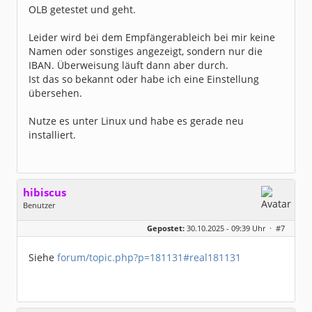
OLB getestet und geht.
Leider wird bei dem Empfängerableich bei mir keine
Namen oder sonstiges angezeigt, sondern nur die
IBAN. Überweisung läuft dann aber durch.
Ist das so bekannt oder habe ich eine Einstellung
übersehen.
Nutze es unter Linux und habe es gerade neu
installiert.
hibiscus
Benutzer
Geschlecht:
keine Angabe
Gepostet:
30.10.2025 - 09:39 Uhr ·
#7
Herkunft:
Leipzig
Homepage:
willuhn.de/
Beiträge:
11680
Siehe
forum/topic.php?p=181131#real181131
Dabei seit:
03 / 2005