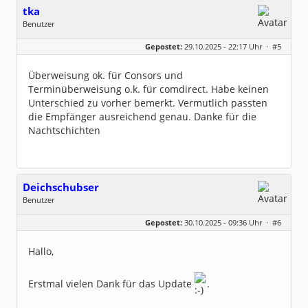
tka
Benutzer
Geschlecht:
keine Angabe
Gepostet:
29.10.2025 - 22:17 Uhr ·
#5
Beiträge:
7
Dabei seit:
12 / 2024
Überweisung ok. für Consors und
Terminüberweisung o.k. für comdirect. Habe keinen
Unterschied zu vorher bemerkt. Vermutlich passten
die Empfänger ausreichend genau. Danke für die
Nachtschichten
Deichschubser
Benutzer
Geschlecht:
keine Angabe
Gepostet:
30.10.2025 - 09:36 Uhr ·
#6
Beiträge:
4
Dabei seit:
10 / 2025
Hallo,
Erstmal vielen Dank für das Update
.