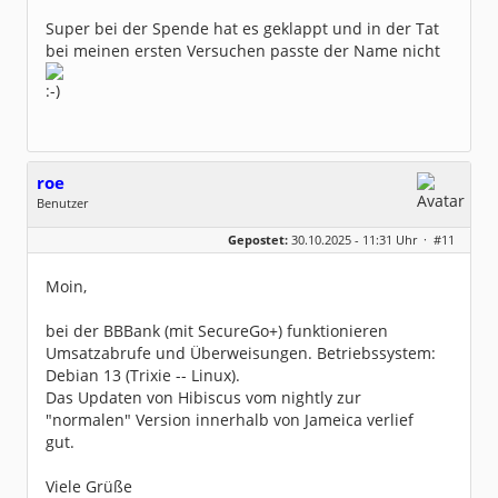
Super bei der Spende hat es geklappt und in der Tat
bei meinen ersten Versuchen passte der Name nicht
roe
Benutzer
Geschlecht:
keine Angabe
Gepostet:
30.10.2025 - 11:31 Uhr ·
#11
Beiträge:
26
Dabei seit:
10 / 2025
Moin,
bei der BBBank (mit SecureGo+) funktionieren
Umsatzabrufe und Überweisungen. Betriebssystem:
Debian 13 (Trixie -- Linux).
Das Updaten von Hibiscus vom nightly zur
"normalen" Version innerhalb von Jameica verlief
gut.
Viele Grüße