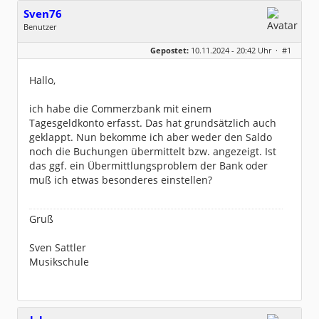
Sven76
Benutzer
Geschlecht:
Gepostet:
10.11.2024 - 20:42 Uhr ·
#1
Herkunft:
Vaihingen an der Enz
Beiträge:
227
Dabei seit:
04 / 2008
Hallo,
ich habe die Commerzbank mit einem
Tagesgeldkonto erfasst. Das hat grundsätzlich auch
geklappt. Nun bekomme ich aber weder den Saldo
noch die Buchungen übermittelt bzw. angezeigt. Ist
das ggf. ein Übermittlungsproblem der Bank oder
muß ich etwas besonderes einstellen?
Gruß
Sven Sattler
Musikschule