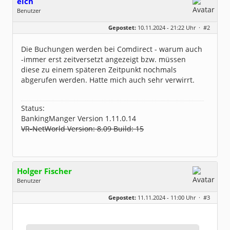
elch
Benutzer
Geschlecht:
keine Angabe
Gepostet:
10.11.2024 - 21:22 Uhr ·
#2
Beiträge:
239
Dabei seit:
02 / 2004
Die Buchungen werden bei Comdirect - warum auch
-immer erst zeitversetzt angezeigt bzw. müssen
diese zu einem späteren Zeitpunkt nochmals
abgerufen werden. Hatte mich auch sehr verwirrt.
Status:
BankingManger Version 1.11.0.14
VR-NetWorld Version: 8.09 Build: 15
Holger Fischer
Benutzer
Geschlecht:
Gepostet:
11.11.2024 - 11:00 Uhr ·
#3
Herkunft:
Korschenbroich
Alter:
54
Beiträge:
6251
Dabei seit:
02 / 2003