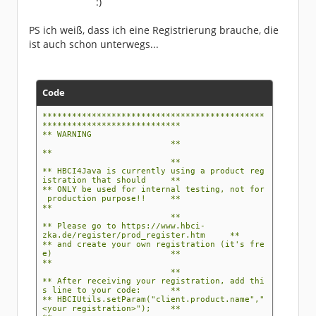
PS ich weiß, dass ich eine Registrierung brauche, die
ist auch schon unterwegs...
Code
*********************************************
****************************
** WARNING
**
**
**
** HBCI4Java is currently using a product reg
istration that should **
** ONLY be used for internal testing, not for
production purpose!! **
**
**
** Please go to https://www.hbci-
zka.de/register/prod_register.htm **
** and create your own registration (it's fre
e) **
**
**
** After receiving your registration, add thi
s line to your code: **
** HBCIUtils.setParam("client.product.name","
<your registration>"); **