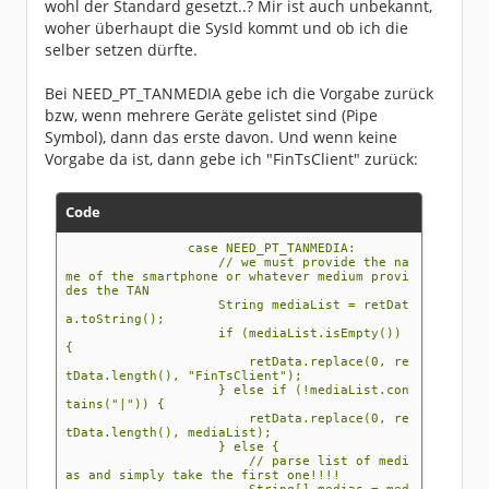
wohl der Standard gesetzt..? Mir ist auch unbekannt,
Verfahren ein' und Default ''
Callback für Passport mit Init-
woher überhaupt die SysId kommt und ob ich die
Daten: xxxx.passport
selber setzen dürfte.
Bitte geben Sie die PIN für das PIN/TAN-
Verfahren ein: xxxx
Meldung der Bank: 9050:Die Nachricht enthält
Fehler.
Bei NEED_PT_TANMEDIA gebe ich die Vorgabe zurück
Meldung der Bank: 9800:Dialog abgebrochen
bzw, wenn mehrere Geräte gelistet sind (Pipe
Meldung der Bank: 9010:Die angegebene Bankref
erenz/Dialog-ID ist nicht gültig.
Symbol), dann das erste davon. Und wenn keine
Meldung der Bank: 9050:Die Nachricht enthält
Vorgabe da ist, dann gebe ich "FinTsClient" zurück:
Fehler.
Meldung der Bank: 9800:Dialog abgebrochen
Meldung der Bank: 9010:Die angegebene Bankref
erenz/Dialog-ID ist nicht gültig.
Code
Meldung der Bank: 9010:Auftrag wegen generell
er Fehler in Auftragsnachricht nicht verarbei
tet. (3: TanMedia.TANMediaList4)
case NEED_PT_TANMEDIA:
19:55:37.899 [main] DEBUG lab.FinTsClient -
// we must provide the na
- Callback NEED_PT_TANMEDIA mit Message '***
me of the smartphone or whatever medium provi
Enter the name of your TAN media' und Default
des the TAN
''
String mediaList = retDat
Meldung der Bank: 9050:Die Nachricht enthält
a.toString();
Fehler.
if (mediaList.isEmpty())
Meldung der Bank: 9800:Dialog abgebrochen
{
Meldung der Bank: 9955:Auftrag nicht ausgefüh
retData.replace(0, re
rt - Die Gerätebezeichnung ist unbekannt. (MB
tData.length(), "FinTsClient");
V07390100255) (4: DialogInit.ProcPrep)
} else if (!mediaList.con
Exception in thread "main" lab.FinTsException
tains("|")) {
: org.kapott.hbci.exceptions.HBCI_Exception:
retData.replace(0, re
Fehler beim Erzeugen eines HBCIHandler Objekt
tData.length(), mediaList);
es
} else {
at lab.FinTsClient.init(FinTsClient.java:91
// parse list of medi
)
as and simply take the first one!!!!
at lab.FinTsClient.<init>