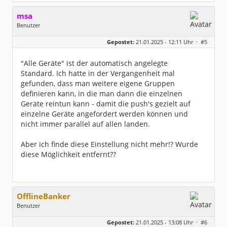
at org.kapott.hbci.manager.HBCIUser.fetchUP
D(HBCIUser.java:642)
msa
... 8 more
Benutzer
Process finished with exit code 1
Geschlecht:
Gepostet:
21.01.2025 - 12:11 Uhr ·
#5
Herkunft:
München
Alter:
63
Beiträge:
7571
"Alle Geräte" ist der automatisch angelegte
Dabei seit:
03 / 2007
Standard. Ich hatte in der Vergangenheit mal
gefunden, dass man weitere eigene Gruppen
definieren kann, in die man dann die einzelnen
Geräte reintun kann - damit die push's gezielt auf
einzelne Geräte angefordert werden können und
nicht immer parallel auf allen landen.
Aber ich finde diese Einstellung nicht mehr!? Wurde
diese Möglichkeit entfernt??
OfflineBanker
Benutzer
Geschlecht:
keine Angabe
Gepostet:
21.01.2025 - 13:08 Uhr ·
#6
Beiträge:
305