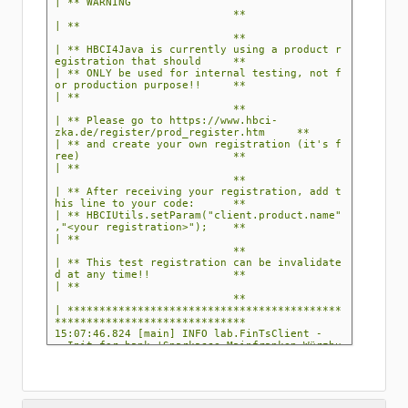
| ** WARNING
**
| **
**
| ** HBCI4Java is currently using a product r
egistration that should **
| ** ONLY be used for internal testing, not f
or production purpose!! **
| **
**
| ** Please go to https://www.hbci-
zka.de/register/prod_register.htm **
| ** and create your own registration (it's f
ree) **
| **
**
| ** After receiving your registration, add t
his line to your code: **
| ** HBCIUtils.setParam("client.product.name"
,"<your registration>"); **
| **
**
| ** This test registration can be invalidate
d at any time!! **
| **
**
| *******************************************
******************************
15:07:46.824 [main] INFO lab.FinTsClient -
- Init for bank 'Sparkasse Mainfranken Würzbu
rg' having BLZ '79050000' and BIC 'BYLADEM1SW
U'
15:07:46.826 [main] INFO lab.FinTsClient -
- Using passport file: DExxxxxxxxxxxxxxxxxxxx
.passport