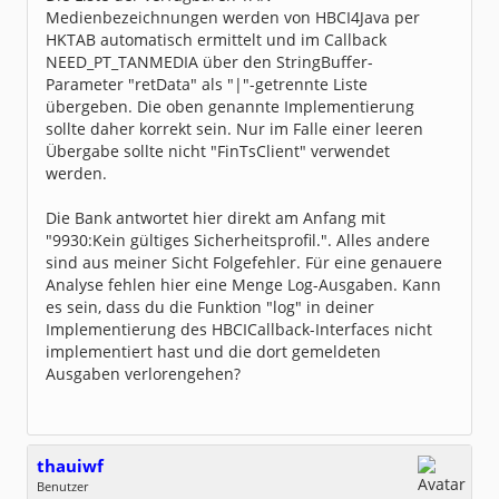
Dabei seit:
03 / 2005
Medienbezeichnungen werden von HBCI4Java per
HKTAB automatisch ermittelt und im Callback
NEED_PT_TANMEDIA über den StringBuffer-
Parameter "retData" als "|"-getrennte Liste
übergeben. Die oben genannte Implementierung
sollte daher korrekt sein. Nur im Falle einer leeren
Übergabe sollte nicht "FinTsClient" verwendet
werden.
Die Bank antwortet hier direkt am Anfang mit
"9930:Kein gültiges Sicherheitsprofil.". Alles andere
sind aus meiner Sicht Folgefehler. Für eine genauere
Analyse fehlen hier eine Menge Log-Ausgaben. Kann
es sein, dass du die Funktion "log" in deiner
Implementierung des HBCICallback-Interfaces nicht
implementiert hast und die dort gemeldeten
Ausgaben verlorengehen?
thauiwf
Benutzer