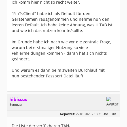
ich komm hier nicht so recht weiter.
"FinTsClient" habe ich als Default für den
Gerätenamen rausgenommen und nehme nun den
leeren Default. Ich habe keine Ahnung, was HITAB ist
und wie ich das nutzen könnte/sollte.
Im Grunde habe ich nach wie vor die zentrale Frage,
warum bei erstmaliger Nutzung so viele
Fehlermeldungen kommen - daran hat sich nichts
geändert.
Und warum es dann beim zweiten Durchlauf mit
nun bestehender Passport Datei läuft.
hibiscus
Benutzer
Geschlecht:
keine Angabe
Gepostet:
22.01.2025 - 13:21 Uhr ·
#8
Herkunft:
Leipzig
Homepage:
willuhn.de/
Beiträge:
11680
Die Liste der verfügbaren TAN-