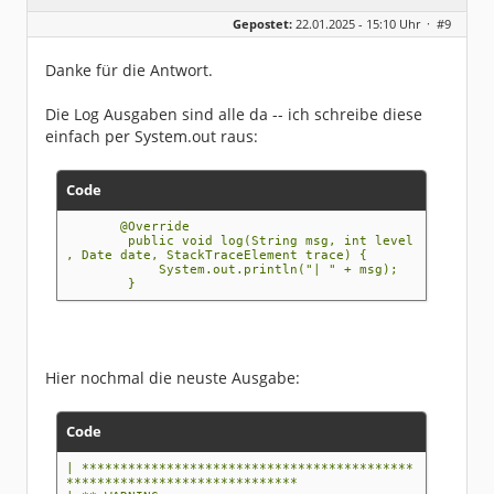
Geschlecht:
keine Angabe
Gepostet:
22.01.2025 - 15:10 Uhr ·
#9
Beiträge:
5
Dabei seit:
01 / 2025
Danke für die Antwort.
Die Log Ausgaben sind alle da -- ich schreibe diese
einfach per System.out raus:
Code
@Override
public void log(String msg, int level
, Date date, StackTraceElement trace) {
System.out.println("| " + msg);
}
Hier nochmal die neuste Ausgabe:
Code
| *******************************************
******************************