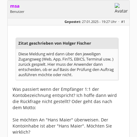
msa
Benutzer
Geschlecht:
Gepostet:
27.01.2025 - 19:27 Uhr ·
#1
Herkunft:
München
Alter:
63
Beiträge:
7571
Dabei seit:
03 / 2007
Zitat geschrieben von Holger Fischer
Diese Meldung wird dann über den jeweiligen
Zugangsweg (Web, App, FinTS, EBICS, Terminal usw, )
zurück gespielt. Hier muss der Anwender dann
entscheiden, ob er auf Basis der Prüfung den Auftrag
ausführen möchte oder nicht.
Was passiert wenn der Empfänger 1:1 der
Kontobezeichnung entspricht? Ich hoffe dann wird
die Rückfrage nicht gestellt? Oder geht das nach
dem Motto:
Sie möchten An "Hans Maier" überweisen. Der
Kontoinhabe ist aber "Hans Maier". Möchten Sie
wirklich?