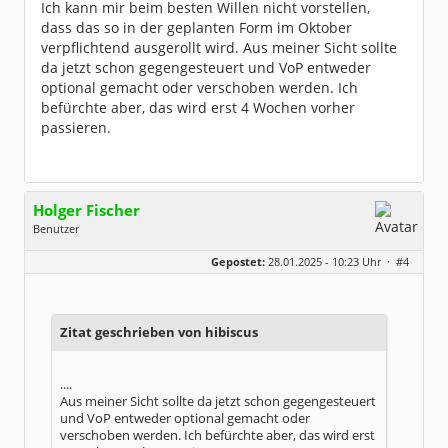
Ich kann mir beim besten Willen nicht vorstellen,
Dabei seit:
03 / 2005
dass das so in der geplanten Form im Oktober
verpflichtend ausgerollt wird. Aus meiner Sicht sollte
da jetzt schon gegengesteuert und VoP entweder
optional gemacht oder verschoben werden. Ich
befürchte aber, das wird erst 4 Wochen vorher
passieren.
Holger Fischer
Benutzer
Geschlecht:
Gepostet:
28.01.2025 - 10:23 Uhr ·
#4
Herkunft:
Korschenbroich
Alter:
54
Beiträge:
6251
Dabei seit:
02 / 2003
Zitat geschrieben von hibiscus
....
Aus meiner Sicht sollte da jetzt schon gegengesteuert
und VoP entweder optional gemacht oder
verschoben werden. Ich befürchte aber, das wird erst