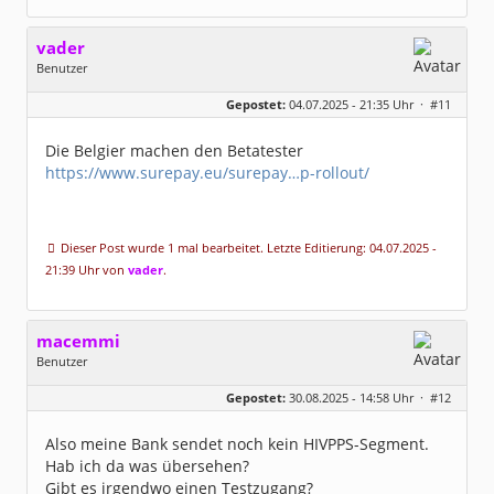
vader
Benutzer
Geschlecht:
keine Angabe
Gepostet:
04.07.2025 - 21:35 Uhr ·
#11
Beiträge:
1057
Dabei seit:
12 / 2004
Die Belgier machen den Betatester
https://www.surepay.eu/surepay…p-rollout/
Dieser Post wurde 1 mal bearbeitet. Letzte Editierung: 04.07.2025 -
21:39 Uhr von
vader
.
macemmi
Benutzer
Geschlecht:
Gepostet:
30.08.2025 - 14:58 Uhr ·
#12
Homepage:
pecuniabanking.de
Beiträge:
425
Dabei seit:
09 / 2009
Also meine Bank sendet noch kein HIVPPS-Segment.
Hab ich da was übersehen?
Gibt es irgendwo einen Testzugang?