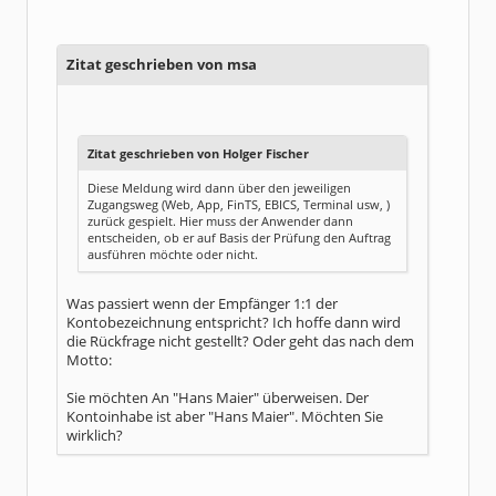
Alter:
54
Beiträge:
6251
Dabei seit:
02 / 2003
Zitat geschrieben von msa
Zitat geschrieben von Holger Fischer
Diese Meldung wird dann über den jeweiligen
Zugangsweg (Web, App, FinTS, EBICS, Terminal usw, )
zurück gespielt. Hier muss der Anwender dann
entscheiden, ob er auf Basis der Prüfung den Auftrag
ausführen möchte oder nicht.
Was passiert wenn der Empfänger 1:1 der
Kontobezeichnung entspricht? Ich hoffe dann wird
die Rückfrage nicht gestellt? Oder geht das nach dem
Motto:
Sie möchten An "Hans Maier" überweisen. Der
Kontoinhabe ist aber "Hans Maier". Möchten Sie
wirklich?