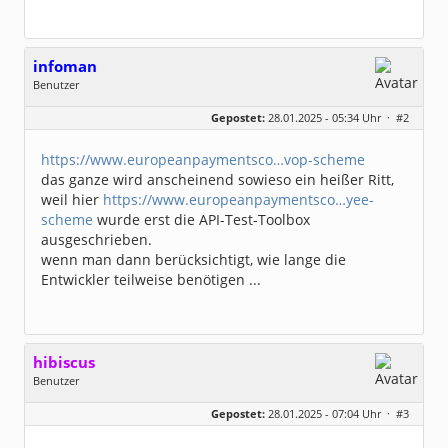
infoman
Benutzer
Geschlecht:
Gepostet:
28.01.2025 - 05:34 Uhr ·
#2
Beiträge:
8317
Dabei seit:
06 / 2008
https://www.europeanpaymentsco…vop-scheme
das ganze wird anscheinend sowieso ein heißer Ritt,
weil hier
https://www.europeanpaymentsco…yee-
scheme
wurde erst die API-Test-Toolbox
ausgeschrieben.
wenn man dann berücksichtigt, wie lange die
Entwickler teilweise benötigen ...
hibiscus
Benutzer
Geschlecht:
keine Angabe
Gepostet:
28.01.2025 - 07:04 Uhr ·
#3
Herkunft:
Leipzig
Homepage:
willuhn.de/
Beiträge:
11673