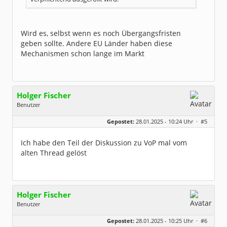
Wird es, selbst wenn es noch Übergangsfristen
geben sollte. Andere EU Länder haben diese
Mechanismen schon lange im Markt
Holger Fischer
Benutzer
Geschlecht:
Gepostet:
28.01.2025 - 10:24 Uhr ·
#5
Herkunft:
Korschenbroich
Alter:
54
Beiträge:
6251
Ich habe den Teil der Diskussion zu VoP mal vom
Dabei seit:
02 / 2003
alten Thread gelöst
Holger Fischer
Benutzer
Geschlecht:
Gepostet:
28.01.2025 - 10:25 Uhr ·
#6
Herkunft:
Korschenbroich