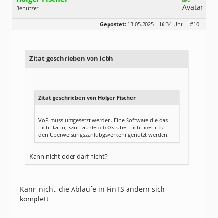
Benutzer
Geschlecht:
Gepostet:
13.05.2025 - 16:34 Uhr ·
#10
Herkunft:
Korschenbroich
Alter:
54
Beiträge:
6251
Dabei seit:
02 / 2003
Zitat geschrieben von icbh
Zitat geschrieben von Holger Fischer
VoP muss umgesetzt werden. Eine Software die das
nicht kann, kann ab dem 6 Oktober nicht mehr für
den Überweisungszahlubgsverkehr genutzt werden.
Kann nicht oder darf nicht?
Kann nicht, die Abläufe in FinTS ändern sich
komplett