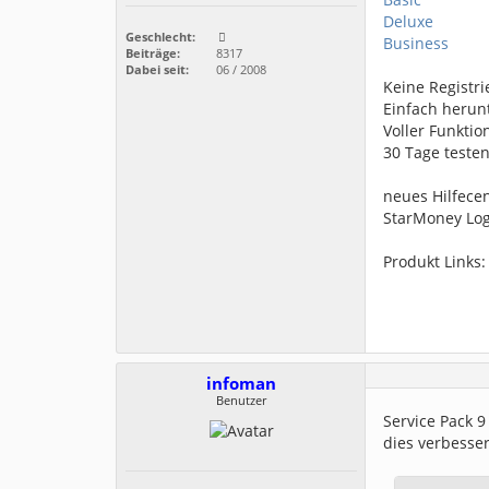
Deluxe
Geschlecht:
Business
Beiträge:
8317
Dabei seit:
06 / 2008
Keine Registri
Einfach herun
Voller Funkti
30 Tage teste
neues Hilfece
StarMoney Log
Produkt Links
infoman
Benutzer
Service Pack 9
dies verbesse