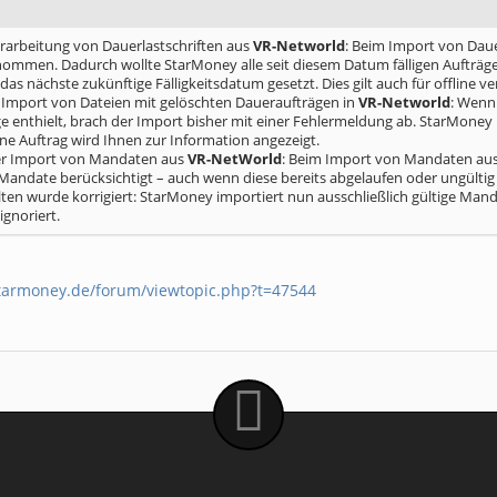
erarbeitung von Dauerlastschriften aus
VR-Networld
: Beim Import von Dauer
mmen. Dadurch wollte StarMoney alle seit diesem Datum fälligen Aufträge 
as nächste zukünftige Fälligkeitsdatum gesetzt. Dies gilt auch für offline v
er Import von Dateien mit gelöschten Daueraufträgen in
VR-Networld
: Wenn
e enthielt, brach der Import bisher mit einer Fehlermeldung ab. StarMoney 
e Auftrag wird Ihnen zur Information angezeigt.
er Import von Mandaten aus
VR-NetWorld
: Beim Import von Mandaten au
andate berücksichtigt – auch wenn diese bereits abgelaufen oder ungültig
lten wurde korrigiert: StarMoney importiert nun ausschließlich gültige Ma
gnoriert.
tarmoney.de/forum/viewtopic.php?t=47544