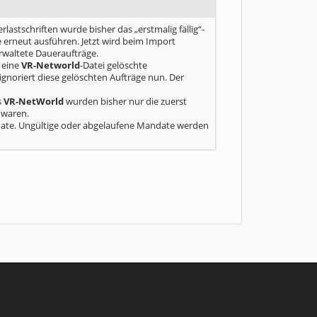
lastschriften wurde bisher das „erstmalig fällig“-
erneut ausführen. Jetzt wird beim Import
erwaltete Daueraufträge.
 eine
VR-Networld
-Datei gelöschte
ignoriert diese gelöschten Aufträge nun. Der
s
VR-NetWorld
wurden bisher nur die zuerst
 waren.
ndate. Ungültige oder abgelaufene Mandate werden