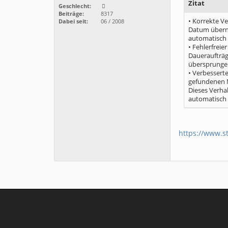
Zitat
Geschlecht:
Beiträge:
8317
• Korrekte V
Dabei seit:
06 / 2008
Datum überno
automatisch d
• Fehlerfrei
Daueraufträg
übersprungen
• Verbessert
gefundenen M
Dieses Verha
automatisch i
https://www.s