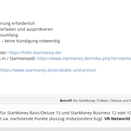
erung erforderlich
terladen und ausprobieren
onsumfang
n – keine Kündigung notwendig
nter:
https://hilfe.starmoney.de/
-in / StarmoneyID:
https://www.starmoney.de/index.php?id=starm
:
https://www.starmoney.de/produkte-und-preise/
Betreff:
Re: StarMoney 15 Basic / Deluxe und 
 für StarMoney Basic/Deluxe 15 und StarMoney Business 12 vom 10.
rt ua. nachstende Punkte (Auszug insbesondere bzgl.
VR-Networld