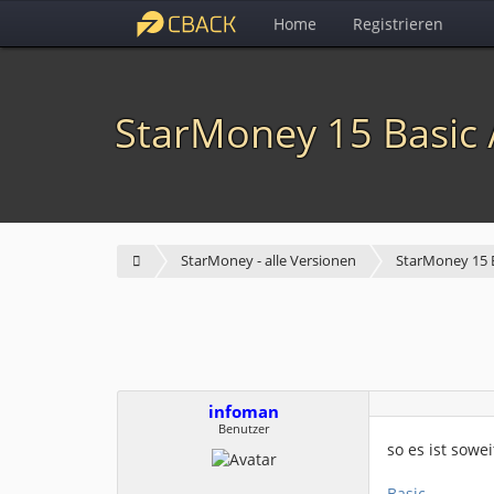
Home
Registrieren
StarMoney 15 Basic 
StarMoney - alle Versionen
StarMoney 15 B
infoman
Benutzer
so es ist sowei
Basic