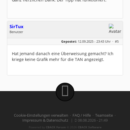
SirTux
Benutzer
Geschlecht:
keine Angabe
Gepostet:
12.09.2025 - 23:43 Uhr ·
#5
Beiträge:
30
Dabei seit:
08 / 2010
Hat jemand danach eine Überweisung gemacht? Ich
kriege keine Grafik mehr für die TAN angezeigt.
Cookie-Einstellungen verwalten
·
FAQ / Hilfe
·
Teamseite
·
Impressum & Datenschutz
|
08.08.2026 - 21:49
Powered by
CBACK Forum
© 2026
CBACK Software