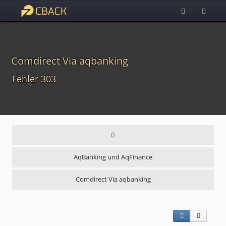
Comdirect Via aqbanking
Fehler 303
AqBanking und AqFinance
Comdirect Via aqbanking