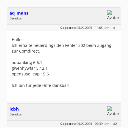
aq_mans
Benutzer
Geschlecht:
keine Angabe
Gepostet:
08.09.2025 - 14:05 Uhr ·
#1
Beiträge:
2
Dabei seit:
09 / 2025
Hallo
Ich erhalte neuerdings den Fehler 302 beim Zugang
zur Comdirect.
aqbanking 6.6.1
gwenhywfar 5.12.1
opensuse leap 15.6
Ich bin für jede Hilfe dankbar!
icbh
Benutzer
Geschlecht:
keine Angabe
Gepostet:
09.09.2025 - 07:39 Uhr ·
#2
Beiträge:
1015