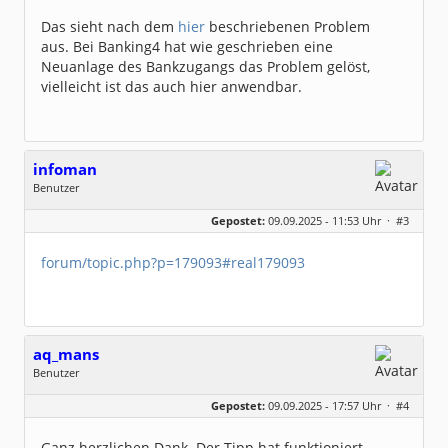
Dabei seit:
05 / 2020
Das sieht nach dem
hier
beschriebenen Problem
aus. Bei Banking4 hat wie geschrieben eine
Neuanlage des Bankzugangs das Problem gelöst,
vielleicht ist das auch hier anwendbar.
infoman
Benutzer
Geschlecht:
Gepostet:
09.09.2025 - 11:53 Uhr ·
#3
Beiträge:
8323
Dabei seit:
06 / 2008
forum/topic.php?p=179093#real179093
aq_mans
Benutzer
Geschlecht:
keine Angabe
Gepostet:
09.09.2025 - 17:57 Uhr ·
#4
Beiträge:
2
Dabei seit:
09 / 2025
Ganz herzlichen Dank. Der Tipp hat funktioniert.