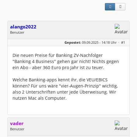
alango2022
Benutzer
Geschlecht:
keine Angabe
Gepostet:
09.09.2025 - 14:18 Uhr ·
#1
Beiträge:
3
Dabei seit:
09 / 2022
Die neuen Preise für Banking ZV-Nachfolger
"Banking 4 Business" gehen gar nicht! Nichts gegen
ein Abo - aber 360 Euro pro Jahr ist zu teuer.
Welche Banking-apps kennt ihr, die VEU/EBICS
können? Für uns wäre "vier-Augen-Prinzip" wichtig,
also 2 Unterschriften unter jede Überweisung. Wir
nutzen Mac als Computer.
vader
Benutzer
Geschlecht:
keine Angabe