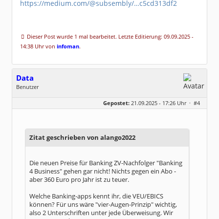
https://medium.com/@subsembly/…c5cd313df2
Dieser Post wurde 1 mal bearbeitet. Letzte Editierung: 09.09.2025 -
14:38 Uhr von
infoman
.
Data
Benutzer
Geschlecht:
keine Angabe
Gepostet:
21.09.2025 - 17:26 Uhr ·
#4
Beiträge:
38
Dabei seit:
12 / 2016
Zitat geschrieben von alango2022
Die neuen Preise für Banking ZV-Nachfolger "Banking
4 Business" gehen gar nicht! Nichts gegen ein Abo -
aber 360 Euro pro Jahr ist zu teuer.
Welche Banking-apps kennt ihr, die VEU/EBICS
können? Für uns wäre "vier-Augen-Prinzip" wichtig,
also 2 Unterschriften unter jede Überweisung. Wir