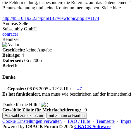
die Fehlermeldung, insbesondere die Referenz auf das Datenelement 
Benutzerkennung und keine Kontonummer angeben. Siehe hier:
http://85.10.192.234/phpBB2/viewtopic.php?t=1174
Andreas Selle
Subsembly GmbH
conracer
Benutzer
Geschlecht:
keine Angabe
Beiträge:
4
Dabei seit:
06 / 2005
Betreff:
Danke
·
Gepostet:
06.06.2005 - 12:18 Uhr ·
#7
Es hat funktioniert
, man muss wie beschrieben auf der Internetban
Danke für die Hilfe!
Gewählte Zitate für Mehrfachzitierung:
0
Auswahl zurücksetzen
mit Zitaten antworten
Cookie-Einstellungen verwalten
·
FAQ / Hilfe
·
Teamseite
·
Impr
Powered by
CBACK Forum
© 2026
CBACK Software