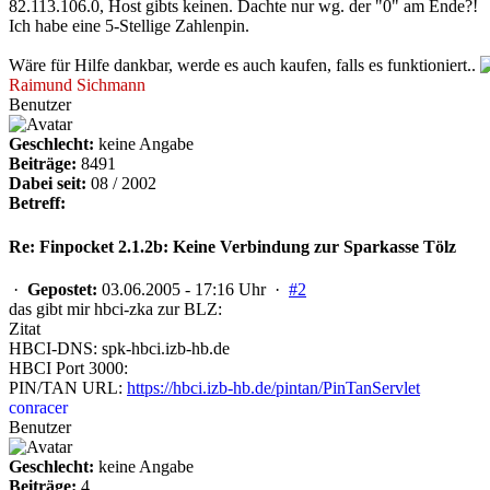
82.113.106.0, Host gibts keinen. Dachte nur wg. der "0" am Ende?!
Ich habe eine 5-Stellige Zahlenpin.
Wäre für Hilfe dankbar, werde es auch kaufen, falls es funktioniert..
Raimund Sichmann
Benutzer
Geschlecht:
keine Angabe
Beiträge:
8491
Dabei seit:
08 / 2002
Betreff:
Re: Finpocket 2.1.2b: Keine Verbindung zur Sparkasse Tölz
·
Gepostet:
03.06.2005 - 17:16 Uhr ·
#2
das gibt mir hbci-zka zur BLZ:
Zitat
HBCI-DNS: spk-hbci.izb-hb.de
HBCI Port 3000:
PIN/TAN URL:
https://hbci.izb-hb.de/pintan/PinTanServlet
conracer
Benutzer
Geschlecht:
keine Angabe
Beiträge:
4