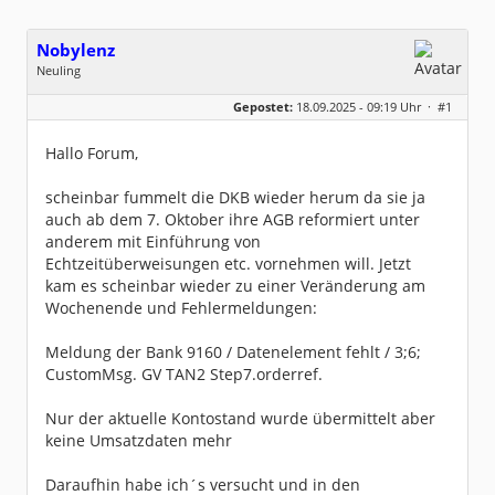
Nobylenz
Neuling
Geschlecht:
keine Angabe
Gepostet:
18.09.2025 - 09:19 Uhr ·
#1
Beiträge:
1
Dabei seit:
09 / 2025
Hallo Forum,
scheinbar fummelt die DKB wieder herum da sie ja
auch ab dem 7. Oktober ihre AGB reformiert unter
anderem mit Einführung von
Echtzeitüberweisungen etc. vornehmen will. Jetzt
kam es scheinbar wieder zu einer Veränderung am
Wochenende und Fehlermeldungen:
Meldung der Bank 9160 / Datenelement fehlt / 3;6;
CustomMsg. GV TAN2 Step7.orderref.
Nur der aktuelle Kontostand wurde übermittelt aber
keine Umsatzdaten mehr
Daraufhin habe ich´s versucht und in den