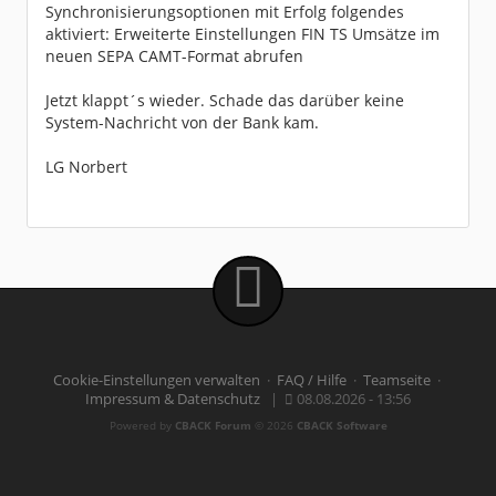
Synchronisierungsoptionen mit Erfolg folgendes
aktiviert: Erweiterte Einstellungen FIN TS Umsätze im
neuen SEPA CAMT-Format abrufen
Jetzt klappt´s wieder. Schade das darüber keine
System-Nachricht von der Bank kam.
LG Norbert
Cookie-Einstellungen verwalten
·
FAQ / Hilfe
·
Teamseite
·
Impressum & Datenschutz
|
08.08.2026 - 13:56
Powered by
CBACK Forum
© 2026
CBACK Software