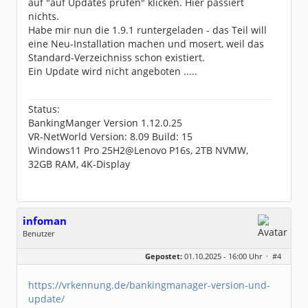
auf "auf Updates prüfen" klicken. Hier passiert
nichts.
Habe mir nun die 1.9.1 runtergeladen - das Teil will
eine Neu-Installation machen und mosert, weil das
Standard-Verzeichniss schon existiert.
Ein Update wird nicht angeboten .....
Status:
BankingManger Version 1.12.0.25
VR-NetWorld Version: 8.09 Build: 15
Windows11 Pro 25H2@Lenovo P16s, 2TB NVMW,
32GB RAM, 4K-Display
infoman
Benutzer
Geschlecht:
Gepostet:
01.10.2025 - 16:00 Uhr ·
#4
Beiträge:
8327
Dabei seit:
06 / 2008
https://vrkennung.de/bankingmanager-version-und-
update/