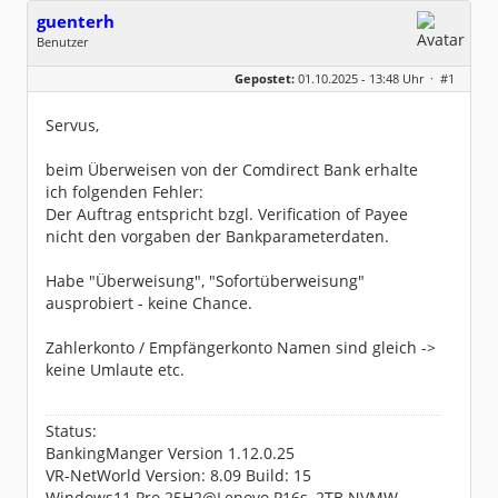
guenterh
Benutzer
Geschlecht:
keine Angabe
Gepostet:
01.10.2025 - 13:48 Uhr ·
#1
Beiträge:
27
Dabei seit:
12 / 2020
Servus,
beim Überweisen von der Comdirect Bank erhalte
ich folgenden Fehler:
Der Auftrag entspricht bzgl. Verification of Payee
nicht den vorgaben der Bankparameterdaten.
Habe "Überweisung", "Sofortüberweisung"
ausprobiert - keine Chance.
Zahlerkonto / Empfängerkonto Namen sind gleich ->
keine Umlaute etc.
Status:
BankingManger Version 1.12.0.25
VR-NetWorld Version: 8.09 Build: 15
Windows11 Pro 25H2@Lenovo P16s, 2TB NVMW,