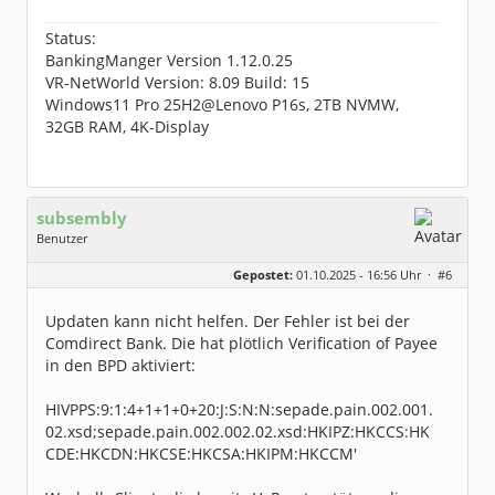
Status:
BankingManger Version 1.12.0.25
VR-NetWorld Version: 8.09 Build: 15
Windows11 Pro 25H2@Lenovo P16s, 2TB NVMW,
32GB RAM, 4K-Display
subsembly
Benutzer
Geschlecht:
keine Angabe
Gepostet:
01.10.2025 - 16:56 Uhr ·
#6
Herkunft:
München
Homepage:
subsembly.com/
Beiträge:
4681
Updaten kann nicht helfen. Der Fehler ist bei der
Dabei seit:
11 / 2004
Comdirect Bank. Die hat plötlich Verification of Payee
in den BPD aktiviert:
HIVPPS:9:1:4+1+1+0+20:J:S:N:N:sepade.pain.002.001.
02.xsd;sepade.pain.002.002.02.xsd:HKIPZ:HKCCS:HK
CDE:HKCDN:HKCSE:HKCSA:HKIPM:HKCCM'