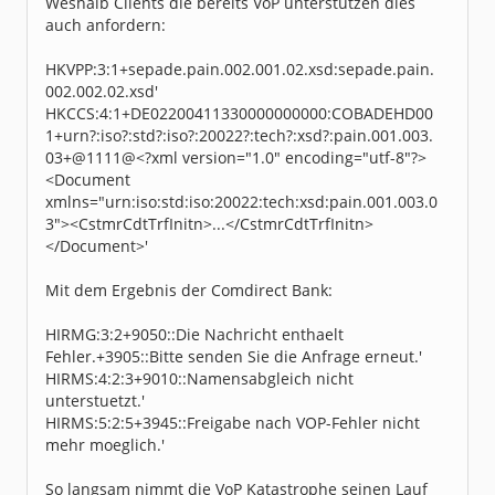
Weshalb Clients die bereits VoP unterstützen dies
auch anfordern:
HKVPP:3:1+sepade.pain.002.001.02.xsd:sepade.pain.
002.002.02.xsd'
HKCCS:4:1+DE02200411330000000000:COBADEHD00
1+urn?:iso?:std?:iso?:20022?:tech?:xsd?:pain.001.003.
03+@1111@<?xml version="1.0" encoding="utf-8"?>
<Document
xmlns="urn:iso:std:iso:20022:tech:xsd:pain.001.003.0
3"><CstmrCdtTrfInitn>...</CstmrCdtTrfInitn>
</Document>'
Mit dem Ergebnis der Comdirect Bank:
HIRMG:3:2+9050::Die Nachricht enthaelt
Fehler.+3905::Bitte senden Sie die Anfrage erneut.'
HIRMS:4:2:3+9010::Namensabgleich nicht
unterstuetzt.'
HIRMS:5:2:5+3945::Freigabe nach VOP-Fehler nicht
mehr moeglich.'
So langsam nimmt die VoP Katastrophe seinen Lauf