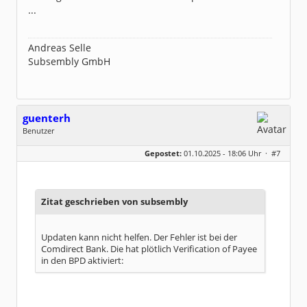
...
Andreas Selle
Subsembly GmbH
guenterh
Benutzer
Geschlecht:
keine Angabe
Gepostet:
01.10.2025 - 18:06 Uhr ·
#7
Beiträge:
27
Dabei seit:
12 / 2020
Zitat geschrieben von subsembly
Updaten kann nicht helfen. Der Fehler ist bei der
Comdirect Bank. Die hat plötlich Verification of Payee
in den BPD aktiviert: