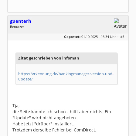
guenterh
Benutzer
Geschlecht:
keine Angabe
Gepostet:
01.10.2025 - 16:34 Uhr ·
#5
Beiträge:
27
Dabei seit:
12 / 2020
Zitat geschrieben von infoman
https://vrkennung.de/bankingmanager-version-und-
update/
Tja,
die Seite kannte ich schon - hilft aber nichts. Ein
"Update" wird nicht angeboten.
Habe jetzt "drüber" installiert.
Trotzdem derselbe Fehler bei ComDirect.