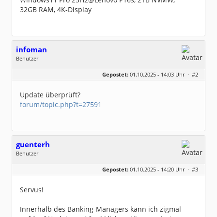
32GB RAM, 4K-Display
infoman
Benutzer
Geschlecht:
Gepostet:
01.10.2025 - 14:03 Uhr ·
#2
Beiträge:
8327
Dabei seit:
06 / 2008
Update überprüft?
forum/topic.php?t=27591
guenterh
Benutzer
Geschlecht:
keine Angabe
Gepostet:
01.10.2025 - 14:20 Uhr ·
#3
Beiträge:
27
Dabei seit:
12 / 2020
Servus!
Innerhalb des Banking-Managers kann ich zigmal