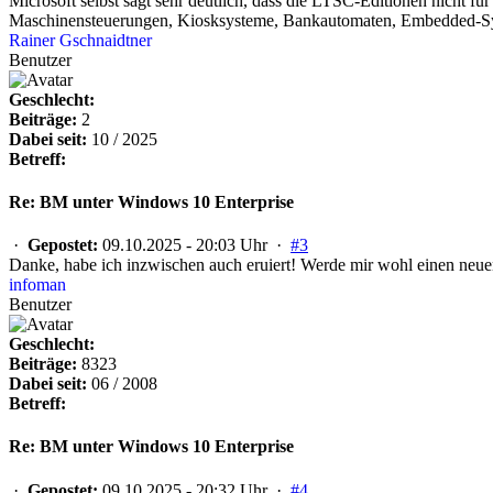
Microsoft selbst sagt sehr deutlich, dass die LTSC-Editionen nicht f
Maschinensteuerungen, Kiosksysteme, Bankautomaten, Embedded-Sys
Rainer Gschnaidtner
Benutzer
Geschlecht:
Beiträge:
2
Dabei seit:
10 / 2025
Betreff:
Re: BM unter Windows 10 Enterprise
·
Gepostet:
09.10.2025 - 20:03 Uhr ·
#3
Danke, habe ich inzwischen auch eruiert! Werde mir wohl einen neu
infoman
Benutzer
Geschlecht:
Beiträge:
8323
Dabei seit:
06 / 2008
Betreff:
Re: BM unter Windows 10 Enterprise
·
Gepostet:
09.10.2025 - 20:32 Uhr ·
#4