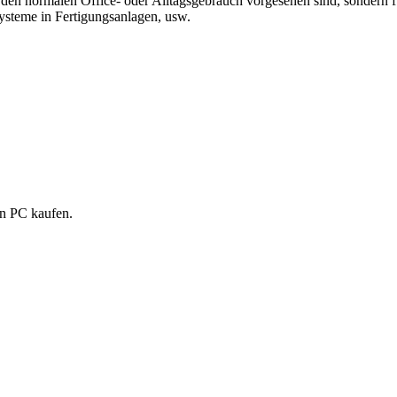
ür den normalen Office- oder Alltagsgebrauch vorgesehen sind, sondern 
teme in Fertigungsanlagen, usw.
en PC kaufen.