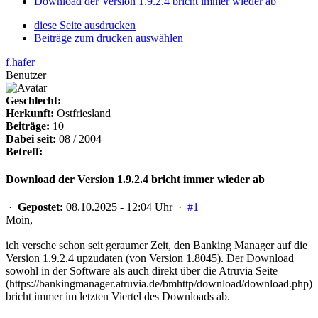
Download der Version 1.9.2.4 bricht immer wieder ab
diese Seite ausdrucken
Beiträge zum drucken auswählen
f.hafer
Benutzer
Geschlecht:
Herkunft:
Ostfriesland
Beiträge:
10
Dabei seit:
08 / 2004
Betreff:
Download der Version 1.9.2.4 bricht immer wieder ab
·
Gepostet:
08.10.2025 - 12:04 Uhr ·
#1
Moin,
ich versche schon seit geraumer Zeit, den Banking Manager auf die
Version 1.9.2.4 upzudaten (von Version 1.8045). Der Download
sowohl in der Software als auch direkt über die Atruvia Seite
(https://bankingmanager.atruvia.de/bmhttp/download/download.php)
bricht immer im letzten Viertel des Downloads ab.