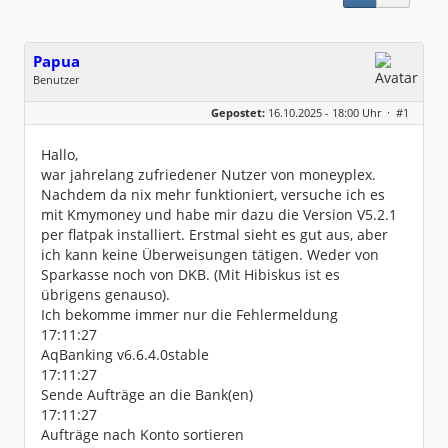
Papua
Benutzer
Geschlecht:
keine Angabe
Gepostet:
16.10.2025 - 18:00 Uhr ·
#1
Beiträge:
5
Dabei seit:
10 / 2025
Hallo,
war jahrelang zufriedener Nutzer von moneyplex.
Nachdem da nix mehr funktioniert, versuche ich es
mit Kmymoney und habe mir dazu die Version V5.2.1
per flatpak installiert. Erstmal sieht es gut aus, aber
ich kann keine Überweisungen tätigen. Weder von
Sparkasse noch von DKB. (Mit Hibiskus ist es
übrigens genauso).
Ich bekomme immer nur die Fehlermeldung
17:11:27
AqBanking v6.6.4.0stable
17:11:27
Sende Aufträge an die Bank(en)
17:11:27
Aufträge nach Konto sortieren