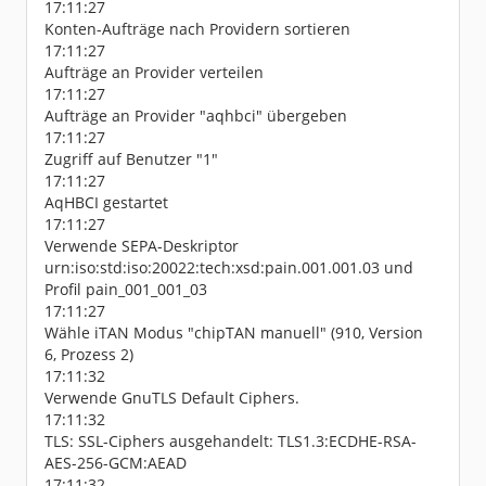
17:11:27
Konten-Aufträge nach Providern sortieren
17:11:27
Aufträge an Provider verteilen
17:11:27
Aufträge an Provider "aqhbci" übergeben
17:11:27
Zugriff auf Benutzer "1"
17:11:27
AqHBCI gestartet
17:11:27
Verwende SEPA-Deskriptor
urn:iso:std:iso:20022:tech:xsd:pain.001.001.03 und
Profil pain_001_001_03
17:11:27
Wähle iTAN Modus "chipTAN manuell" (910, Version
6, Prozess 2)
17:11:32
Verwende GnuTLS Default Ciphers.
17:11:32
TLS: SSL-Ciphers ausgehandelt: TLS1.3:ECDHE-RSA-
AES-256-GCM:AEAD
17:11:32