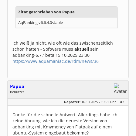
Zitat geschrieben von Papua
AqBanking v6.6.4.0stable
ich weiß ja nicht, wie oft wie das zwischenzeitlich
schon hatten - Software muss
aktuell
sein
aqbanking-6.7.1beta 15.10.2025 23:30
https://www.aquamaniac.de/rdm/news/36
Papua
Benutzer
Geschlecht:
keine Angabe
Gepostet:
16.10.2025 - 19:51 Uhr ·
#3
Beiträge:
5
Dabei seit:
10 / 2025
Danke für die schnelle Antwort. Allerdings habe ich
keine Ahnung, wie ich die neueste Version von
aqbanking mit Kmymoney von Flatpak auf einem
ubuntu-System eingebaut bekomme?