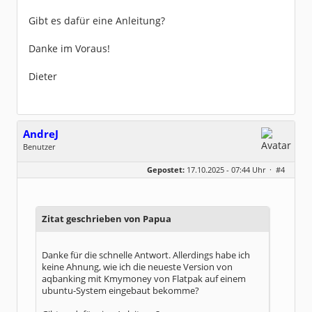
Gibt es dafür eine Anleitung?
Danke im Voraus!
Dieter
AndreJ
Benutzer
Geschlecht:
keine Angabe
Gepostet:
17.10.2025 - 07:44 Uhr ·
#4
Beiträge:
136
Dabei seit:
10 / 2019
Zitat geschrieben von Papua
Danke für die schnelle Antwort. Allerdings habe ich
keine Ahnung, wie ich die neueste Version von
aqbanking mit Kmymoney von Flatpak auf einem
ubuntu-System eingebaut bekomme?