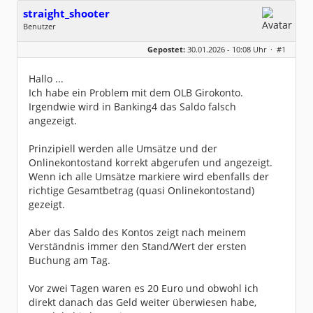
straight_shooter
Benutzer
Geschlecht:
keine Angabe
Gepostet:
30.01.2026 - 10:08 Uhr ·
#1
Beiträge:
8
Dabei seit:
08 / 2019
Hallo ...
Ich habe ein Problem mit dem OLB Girokonto.
Irgendwie wird in Banking4 das Saldo falsch
angezeigt.
Prinzipiell werden alle Umsätze und der
Onlinekontostand korrekt abgerufen und angezeigt.
Wenn ich alle Umsätze markiere wird ebenfalls der
richtige Gesamtbetrag (quasi Onlinekontostand)
gezeigt.
Aber das Saldo des Kontos zeigt nach meinem
Verständnis immer den Stand/Wert der ersten
Buchung am Tag.
Vor zwei Tagen waren es 20 Euro und obwohl ich
direkt danach das Geld weiter überwiesen habe,