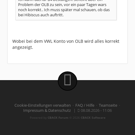
Problem der OLB zu sein, vor ein paar Tagen wars
noch korrekt.. Ich muss später mal schauen, ob das
bei Hibiscus auch auftritt.
Wobei bei dem VWL Konto von OLB wird alles korrekt
angezeigt.
Cookie-Einstellungen verwalten
·
FAQ / Hilfe
·
Teamseite
·
Impressum & Datenschutz
|
08.08.2026 - 11:06
Powered by
CBACK Forum
© 2026
CBACK Software