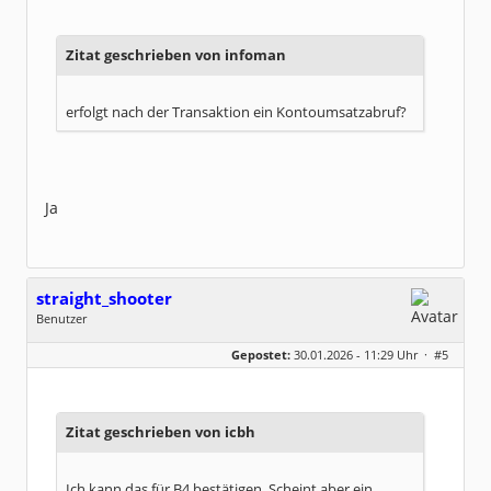
Zitat geschrieben von infoman
erfolgt nach der Transaktion ein Kontoumsatzabruf?
Ja
straight_shooter
Benutzer
Geschlecht:
keine Angabe
Gepostet:
30.01.2026 - 11:29 Uhr ·
#5
Beiträge:
8
Dabei seit:
08 / 2019
Zitat geschrieben von icbh
Ich kann das für B4 bestätigen. Scheint aber ein