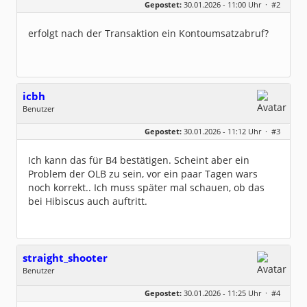
Gepostet:
30.01.2026 - 11:00 Uhr ·
#2
Beiträge:
8322
Dabei seit:
06 / 2008
erfolgt nach der Transaktion ein Kontoumsatzabruf?
icbh
Benutzer
Geschlecht:
keine Angabe
Gepostet:
30.01.2026 - 11:12 Uhr ·
#3
Beiträge:
1015
Dabei seit:
05 / 2020
Ich kann das für B4 bestätigen. Scheint aber ein
Problem der OLB zu sein, vor ein paar Tagen wars
noch korrekt.. Ich muss später mal schauen, ob das
bei Hibiscus auch auftritt.
straight_shooter
Benutzer
Geschlecht:
keine Angabe
Gepostet:
30.01.2026 - 11:25 Uhr ·
#4
Beiträge:
8
Dabei seit:
08 / 2019