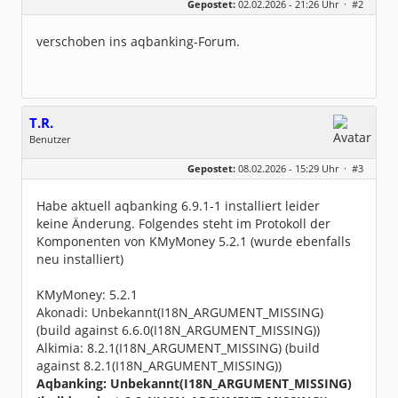
Gepostet:
02.02.2026 - 21:26 Uhr ·
#2
Beiträge:
8491
Dabei seit:
08 / 2002
verschoben ins aqbanking-Forum.
T.R.
Benutzer
Geschlecht:
Gepostet:
08.02.2026 - 15:29 Uhr ·
#3
Beiträge:
8
Dabei seit:
01 / 2025
Habe aktuell aqbanking 6.9.1-1 installiert leider
keine Änderung. Folgendes steht im Protokoll der
Komponenten von KMyMoney 5.2.1 (wurde ebenfalls
neu installiert)
KMyMoney: 5.2.1
Akonadi: Unbekannt(I18N_ARGUMENT_MISSING)
(build against 6.6.0(I18N_ARGUMENT_MISSING))
Alkimia: 8.2.1(I18N_ARGUMENT_MISSING) (build
against 8.2.1(I18N_ARGUMENT_MISSING))
Aqbanking: Unbekannt(I18N_ARGUMENT_MISSING)