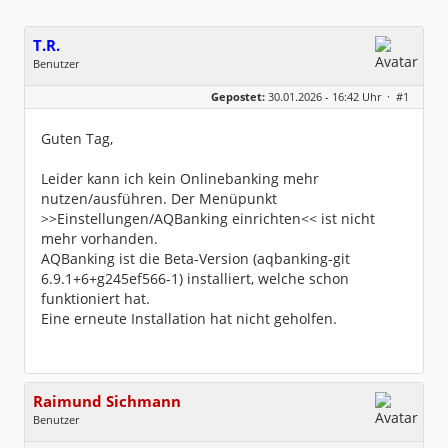
T.R.
Benutzer
Geschlecht:
Gepostet:
30.01.2026 - 16:42 Uhr ·
#1
Beiträge:
8
Dabei seit:
01 / 2025
Guten Tag,
Leider kann ich kein Onlinebanking mehr
nutzen/ausführen. Der Menüpunkt
>>Einstellungen/AQBanking einrichten<< ist nicht
mehr vorhanden.
AQBanking ist die Beta-Version (aqbanking-git
6.9.1+6+g245ef566-1) installiert, welche schon
funktioniert hat.
Eine erneute Installation hat nicht geholfen.
Raimund Sichmann
Benutzer
Geschlecht:
keine Angabe