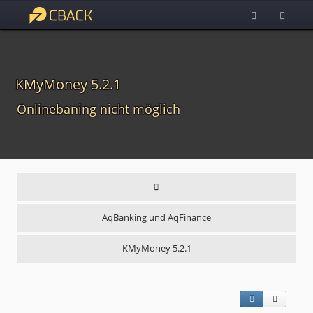
KMyMoney 5.2.1
Onlinebaning nicht möglich
AqBanking und AqFinance
KMyMoney 5.2.1