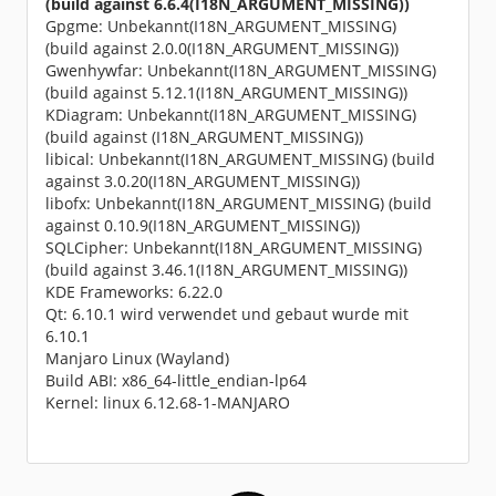
(build against 6.6.4(I18N_ARGUMENT_MISSING))
Gpgme: Unbekannt(I18N_ARGUMENT_MISSING)
(build against 2.0.0(I18N_ARGUMENT_MISSING))
Gwenhywfar: Unbekannt(I18N_ARGUMENT_MISSING)
(build against 5.12.1(I18N_ARGUMENT_MISSING))
KDiagram: Unbekannt(I18N_ARGUMENT_MISSING)
(build against (I18N_ARGUMENT_MISSING))
libical: Unbekannt(I18N_ARGUMENT_MISSING) (build
against 3.0.20(I18N_ARGUMENT_MISSING))
libofx: Unbekannt(I18N_ARGUMENT_MISSING) (build
against 0.10.9(I18N_ARGUMENT_MISSING))
SQLCipher: Unbekannt(I18N_ARGUMENT_MISSING)
(build against 3.46.1(I18N_ARGUMENT_MISSING))
KDE Frameworks: 6.22.0
Qt: 6.10.1 wird verwendet und gebaut wurde mit
6.10.1
Manjaro Linux (Wayland)
Build ABI: x86_64-little_endian-lp64
Kernel: linux 6.12.68-1-MANJARO