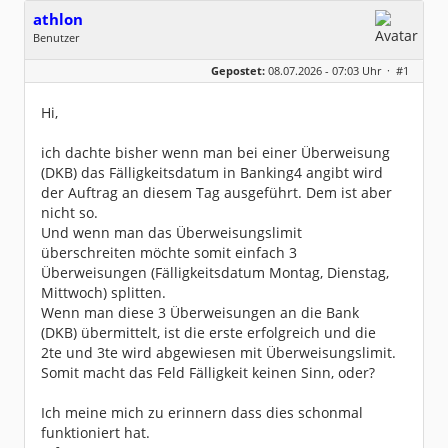
athlon
Benutzer
Geschlecht:
keine Angabe
Gepostet:
08.07.2026 - 07:03 Uhr ·
#1
Beiträge:
79
Dabei seit:
03 / 2004
Hi,
ich dachte bisher wenn man bei einer Überweisung
(DKB) das Fälligkeitsdatum in Banking4 angibt wird
der Auftrag an diesem Tag ausgeführt. Dem ist aber
nicht so.
Und wenn man das Überweisungslimit
überschreiten möchte somit einfach 3
Überweisungen (Fälligkeitsdatum Montag, Dienstag,
Mittwoch) splitten.
Wenn man diese 3 Überweisungen an die Bank
(DKB) übermittelt, ist die erste erfolgreich und die
2te und 3te wird abgewiesen mit Überweisungslimit.
Somit macht das Feld Fälligkeit keinen Sinn, oder?
Ich meine mich zu erinnern dass dies schonmal
funktioniert hat.