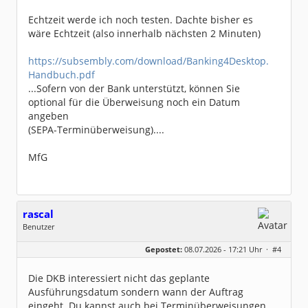
Echtzeit werde ich noch testen. Dachte bisher es
wäre Echtzeit (also innerhalb nächsten 2 Minuten)
https://subsembly.com/download/Banking4Desktop.
Handbuch.pdf
...Sofern von der Bank unterstützt, können Sie
optional für die Überweisung noch ein Datum
angeben
(SEPA-Terminüberweisung)....
MfG
rascal
Benutzer
Geschlecht:
Gepostet:
08.07.2026 - 17:21 Uhr ·
#4
Herkunft:
BaWü
Beiträge:
417
Dabei seit:
09 / 2018
Die DKB interessiert nicht das geplante
Ausführungsdatum sondern wann der Auftrag
eingeht. Du kannst auch bei Terminüberweisungen