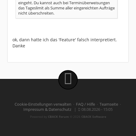
eingeht. Du kannst auch bei Terminüberweisungen
das Tageslimit als Summe aller eingereichten Aufträge
nicht überschreiten.
ok, dann hatte ich das 'Feature' falsch interpretiert.
Danke
Cookie-Einstellungen verwalten
·
FAQ / Hilfe
·
Teamseite
·
Impressum & Datenschutz
|
08.08.2026 - 15:05
Powered by
CBACK Forum
© 2026
CBACK Software