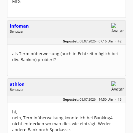
MfG
infoman
Benutzer
Geschlecht:
Gepostet:
08.07.2026 - 07:16 Uhr ·
#2
Beiträge:
8322
Dabei seit:
06 / 2008
als Terminüberweisung (auch in Echtzeit möglich bei
div. Banken) probiert?
athlon
Benutzer
Geschlecht:
keine Angabe
Gepostet:
08.07.2026 - 14:50 Uhr ·
#3
Beiträge:
79
Dabei seit:
03 / 2004
hi,
nein, Terminüberweisung konnte ich bei Banking4
nicht entdecken wo man dies wie einträgt. Weder
andere Bank noch Sparkasse.