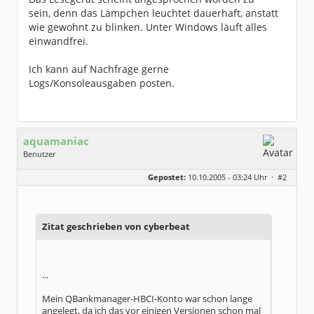
sein, denn das Lämpchen leuchtet dauerhaft, anstatt
wie gewohnt zu blinken. Unter Windows läuft alles
einwandfrei.
Ich kann auf Nachfrage gerne
Logs/Konsoleausgaben posten.
aquamaniac
Benutzer
Geschlecht:
keine Angabe
Gepostet:
10.10.2005 - 03:24 Uhr ·
#2
Herkunft:
Hamburg
Homepage:
aqbanking.de/
Beiträge:
642
Dabei seit:
03 / 2005
Zitat geschrieben von cyberbeat
...
Mein QBankmanager-HBCI-Konto war schon lange
angelegt, da ich das vor einigen Versionen schon mal