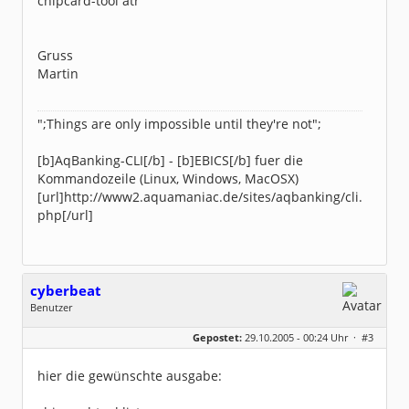
chipcard-tool atr
Gruss
Martin
";Things are only impossible until they're not";
[b]AqBanking-CLI[/b] - [b]EBICS[/b] fuer die
Kommandozeile (Linux, Windows, MacOSX)
[url]http://www2.aquamaniac.de/sites/aqbanking/cli.
php[/url]
cyberbeat
Benutzer
Geschlecht:
keine Angabe
Gepostet:
29.10.2005 - 00:24 Uhr ·
#3
Beiträge:
14
Dabei seit:
09 / 2005
hier die gewünschte ausgabe: