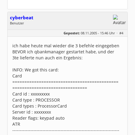
cyberbeat
Benutzer
Geschlecht:
keine Angabe
Gepostet:
08.11.2005 - 15:46 Uhr ·
#4
Beiträge:
14
Dabei seit:
09 / 2005
ich habe heute mal wieder die 3 befehle eingegeben
BEVOR ich qbankmanager gestartet habe, und der
3te lieferte nun auch ein Ergebnis:
INFO: We got this card:
Card
============================================
===============================
Card id : xxxxxxxxx
Card type : PROCESSOR
Card types : ProcessorCard
Server id : xxxxxxxx
Reader flags: keypad auto
ATR
-----------------------------------------------------------------------