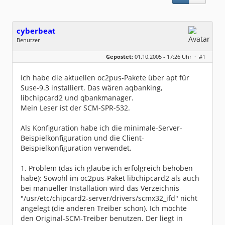
cyberbeat
Benutzer
Geschlecht:
keine Angabe
Gepostet:
01.10.2005 - 17:26 Uhr ·
#1
Beiträge:
14
Dabei seit:
09 / 2005
Ich habe die aktuellen oc2pus-Pakete über apt für
Suse-9.3 installiert. Das wären aqbanking,
libchipcard2 und qbankmanager.
Mein Leser ist der SCM-SPR-532.
Als Konfiguration habe ich die minimale-Server-
Beispielkonfiguration und die Client-
Beispielkonfiguration verwendet.
1. Problem (das ich glaube ich erfolgreich behoben
habe): Sowohl im oc2pus-Paket libchipcard2 als auch
bei manueller Installation wird das Verzeichnis
"/usr/etc/chipcard2-server/drivers/scmx32_ifd" nicht
angelegt (die anderen Treiber schon). Ich möchte
den Original-SCM-Treiber benutzen. Der liegt in