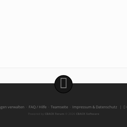
ngen verwalten
·
FAQ / Hilfe
·
Teamseite
·
Impressum & Datenschutz
|
Powered by
CBACK Forum
© 2026
CBACK Software