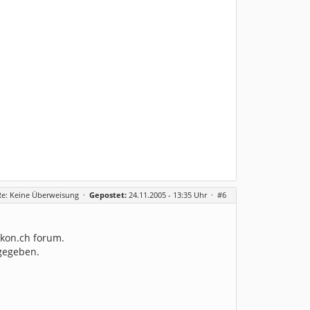
Re: Keine Überweisung
·
Gepostet:
24.11.2005 - 13:35 Uhr ·
#6
ikon.ch forum.
igegeben.