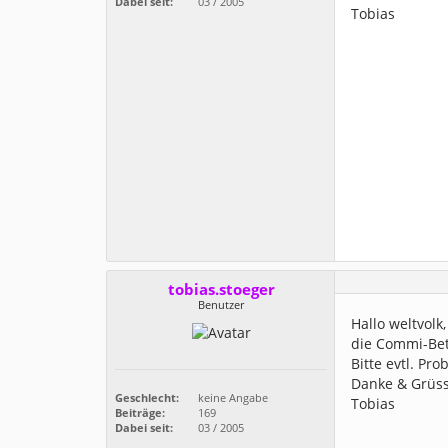
Dabei seit:
03 / 2005
Tobias
tobias.stoeger
Benutzer
Hallo weltvolk,
die Commi-Bet
Bitte evtl. Pr
Danke & Grüs
Geschlecht:
keine Angabe
Tobias
Beiträge:
169
Dabei seit:
03 / 2005