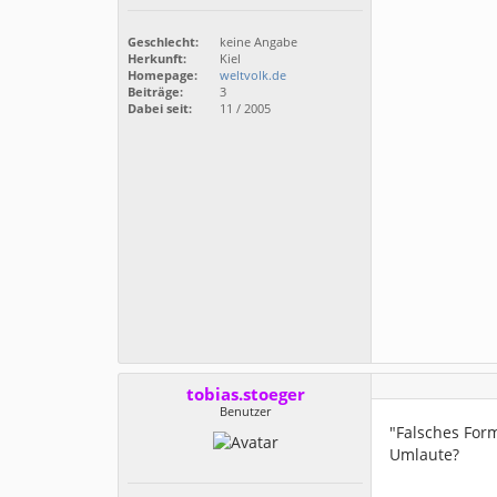
Geschlecht:
keine Angabe
Herkunft:
Kiel
Homepage:
weltvolk.de
Beiträge:
3
Dabei seit:
11 / 2005
tobias.stoeger
Benutzer
"Falsches Form
Umlaute?