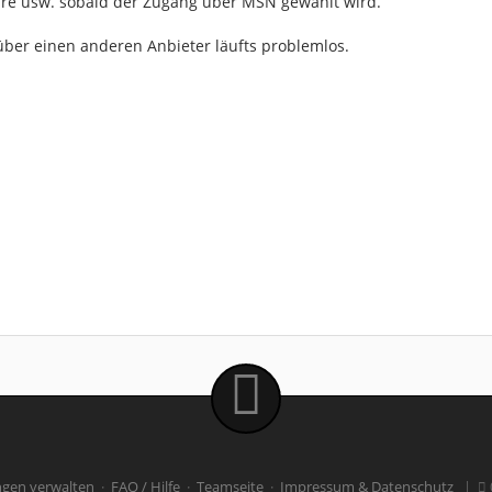
re usw. sobald der Zugang über MSN gewählt wird.
ber einen anderen Anbieter läufts problemlos.
ngen verwalten
·
FAQ / Hilfe
·
Teamseite
·
Impressum & Datenschutz
|