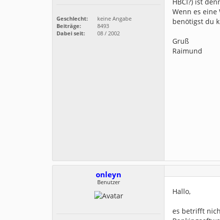
HBCI?) ist den
Wenn es eine 
Geschlecht:
keine Angabe
benötigst du k
Beiträge:
8493
Dabei seit:
08 / 2002
Gruß
Raimund
onleyn
Benutzer
Hallo,
es betrifft ni